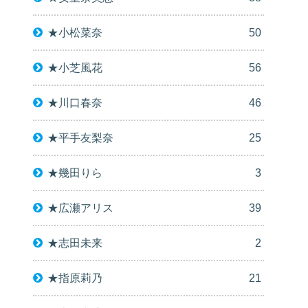
★小松菜奈
50
★小芝風花
56
★川口春奈
46
★平手友梨奈
25
★幾田りら
3
★広瀬アリス
39
★志田未来
2
★指原莉乃
21