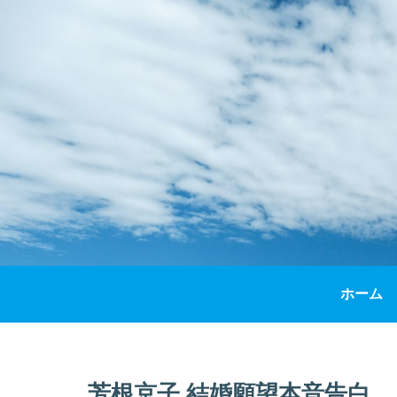
ホーム
芳根京子 結婚願望本音告白