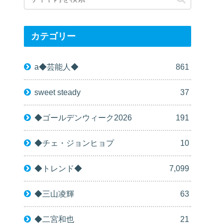
カテゴリー
a◆芸能人◆
861
sweet steady
37
◆ゴールデンウィーク2026
191
◆チェ・ジョンヒョプ
10
◆トレンド◆
7,099
◆三山凌輝
63
◆二宮和也
21