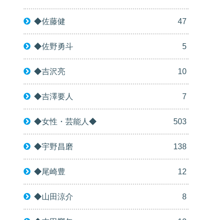
◆佐藤健
47
◆佐野勇斗
5
◆吉沢亮
10
◆吉澤要人
7
◆女性・芸能人◆
503
◆宇野昌磨
138
◆尾崎豊
12
◆山田涼介
8