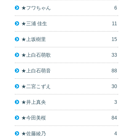
★フワちゃん
6
★三浦 佳生
11
★上坂樹里
15
★上白石萌歌
33
★上白石萌音
88
★二宮こずえ
30
★井上真央
3
★今田美桜
84
★佐藤綾乃
4