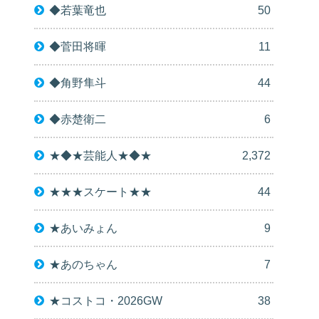
◆若葉竜也
50
◆菅田将暉
11
◆角野隼斗
44
◆赤楚衛二
6
★◆★芸能人★◆★
2,372
★★★スケート★★
44
★あいみょん
9
★あのちゃん
7
★コストコ・2026GW
38