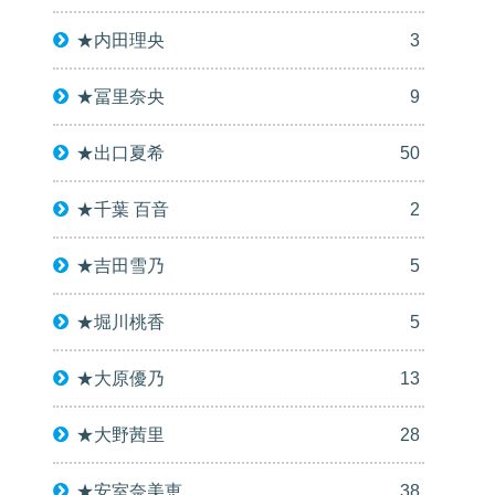
★内田理央
3
★冨里奈央
9
★出口夏希
50
★千葉 百音
2
★吉田雪乃
5
★堀川桃香
5
★大原優乃
13
★大野茜里
28
★安室奈美恵
38