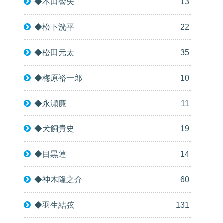
◆本田響矢
13
◆松下洸平
22
◆松田元太
35
◆梅原裕一郎
10
◆永瀬廉
11
◆犬飼貴史
19
◆目黒蓮
14
◆神木隆之介
60
◆羽生結弦
131