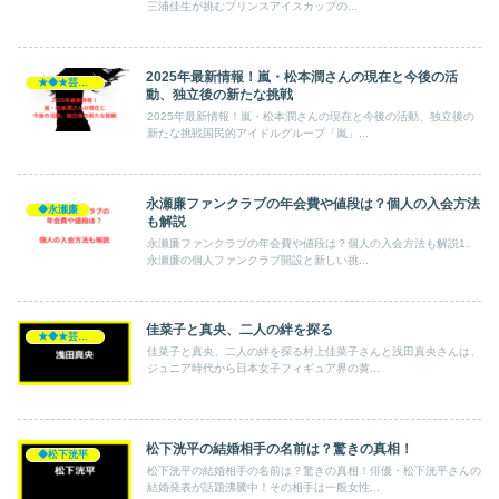
三浦佳生が挑むプリンスアイスカップの...
2025年最新情報！嵐・松本潤さんの現在と今後の活
★◆★芸能人★◆★
動、独立後の新たな挑戦
2025年最新情報！嵐・松本潤さんの現在と今後の活動、独立後の
新たな挑戦国民的アイドルグループ「嵐」...
永瀬廉ファンクラブの年会費や値段は？個人の入会方法
◆永瀬廉
も解説
永瀬廉ファンクラブの年会費や値段は？個人の入会方法も解説1.
永瀬廉の個人ファンクラブ開設と新しい挑...
佳菜子と真央、二人の絆を探る
★◆★芸能人★◆★
佳菜子と真央、二人の絆を探る村上佳菜子さんと浅田真央さんは、
ジュニア時代から日本女子フィギュア界の黄...
松下洸平の結婚相手の名前は？驚きの真相！
◆松下洸平
松下洸平の結婚相手の名前は？驚きの真相！俳優・松下洸平さんの
結婚発表が話題沸騰中！その相手は一般女性...