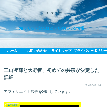
titan2021.xyz
知ってる？なるほど？ためになる情報！
ホーム
お問い合わせ
サイトマップ
プライバシーポリシ
三山凌輝と大野智、初めての共演が決定した
詳細
2025.06.14
アフィリエイト広告を利用しています。
◆三山凌輝