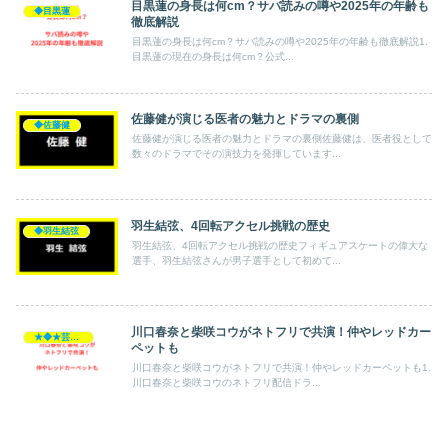
目黒蓮の身長は何cm？サバ読みの噂や2025年の年齢も
◆目黒蓮
徹底解説
目黒蓮の身長は何cm？サバ読みの噂や2025年の年齢も徹底解説1.
目黒蓮の現在の身長は何cm？公式...
佐藤健が演じる医者の魅力とドラマの裏側
◆佐藤健
佐藤健が演じる医者の魅力とドラマの裏側佐藤健は、医者役として
数々のドラマでその演技力を発揮しています...
羽生結弦、4回転アクセル挑戦の歴史
◆羽生結弦
羽生結弦、4回転アクセル挑戦の歴史フィギュアスケートの偉大な
選手、羽生結弦さんが男子選手として初めて...
川口春奈と柴咲コウがネトフリで共演！仲やレッドカー
★◆★芸能人★◆★
ペットも
川口春奈と柴咲コウがネトフリで共演！仲やレッドカーペットも1.
川口春奈と柴咲コウのネトフリ配信ドラ...