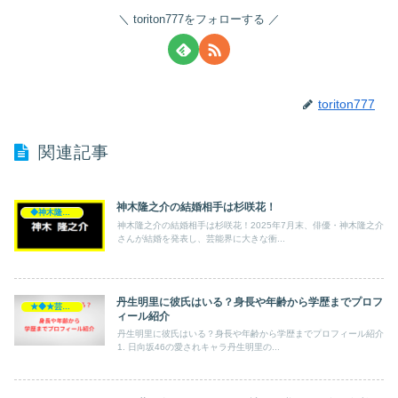
toriton777をフォローする
toriton777
関連記事
神木隆之介の結婚相手は杉咲花！
◆神木隆之介
神木隆之介の結婚相手は杉咲花！2025年7月末、俳優・神木隆之介
さんが結婚を発表し、芸能界に大きな衝...
丹生明里に彼氏はいる？身長や年齢から学歴までプロフ
★◆★芸能人★◆★
ィール紹介
丹生明里に彼氏はいる？身長や年齢から学歴までプロフィール紹介
1. 日向坂46の愛されキャラ丹生明里の...