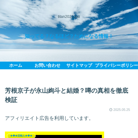
titan2021.xyz
知ってる？なるほど？ためになる情報！
ホーム
お問い合わせ
サイトマップ
プライバシーポリシ
芳根京子が永山絢斗と結婚？噂の真相を徹底
検証
2025.05.25
アフィリエイト広告を利用しています。
★◆★芸能人★◆★