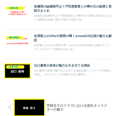
加瀬亮の結婚相手は？戸田恵梨香との噂や父の経歴と英
★◆★芸能人★◆★
語力まとめ
加瀬亮の結婚相手は？戸田恵梨香との噂や父の経歴と英語力まとめ
1. 加瀬亮の結婚に関する現在の状況と独...
吉澤要人の19hzや雨男の噂！around1/4出演の魅力も解
◆吉澤要人
説
吉澤要人の19hzや雨男の噂！around1/4出演の魅力も解説ダンス
ボーカルグループ原因は自分にあ...
出口夏希の身長が魅力を引き立てる理由
★◆★芸能人★◆★
出口夏希の身長が魅力を引き立てる理由女優としてドラマや映画に
出演し、モデルとしても活躍する出口夏希さ...
芳根京子のドラマにおける彼氏キャラク
ターの魅力