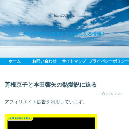
titan2021.xyz
知ってる？なるほど？ためになる情報！
ホーム
お問い合わせ
サイトマップ
プライバシーポリシ
芳根京子と本田響矢の熱愛説に迫る
2025.05.25
アフィリエイト広告を利用しています。
★◆★芸能人★◆★