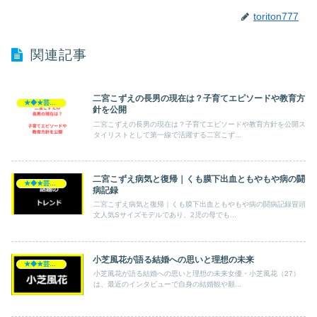
toriton777
関連記事
二宮こずえの長男の現在は？子育てエピソードや教育方
★◆★芸能人★◆★
針を公開
二宮こずえの長男の現在は？子育てエピソードや教育方針を公開ス
タイリストとして第一線で活躍する二宮こず...
二宮こずえ病気と復帰｜くも膜下出血ともやもや病の闘
★◆★芸能人★◆★
病記録
二宮こずえ病気と復帰｜くも膜下出血ともやもや病の闘病記録冒頭
文人気Sサイズモデルであり、2児の母でも...
小芝風花が語る結婚への思いと理想の未来
★◆★芸能人★◆★
小芝風花が語る結婚への思いと理想の未来女優・小芝風花（27）
は、最近のインタビューで自身の結婚観や願...