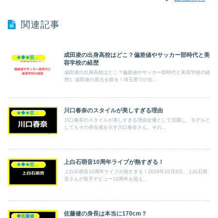
関連記事
成田凌の出身高校はどこ？偏差値やサッカー部時代と美
★◆★芸能人★◆★
容学校の経歴
成田凌の出身高校はどこ？偏差値やサッカー部時代と美容学校の経
歴1. 成田凌の原点を探る！埼玉県での生...
川口春奈のスタイルが美しすぎる理由
★◆★芸能人★◆★
川口春奈のスタイルが美しすぎる理由女優として活躍し、モデルと
してもその存在感を示す川口春奈さん。その...
上白石萌音10周年ライブが熱すぎる！
★◆★芸能人★◆★
上白石萌音10周年ライブが熱すぎる！2026年10月5日、上白石萌
音さんが歌手デビュー10周年を迎え...
佐藤健の身長は本当に170cm？
◆佐藤健