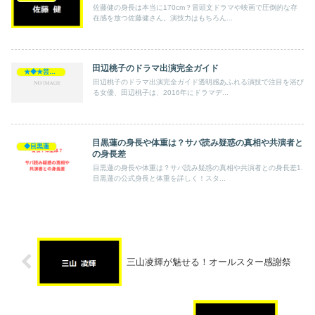
佐藤健の身長は本当に170cm？冒頭文ドラマや映画で圧倒的な存
在感を放つ佐藤健さん。演技力はもちろん...
田辺桃子のドラマ出演完全ガイド
★◆★芸能人★◆★
田辺桃子のドラマ出演完全ガイド透明感あふれる演技で注目を浴び
る女優、田辺桃子は、2016年にドラマデ...
目黒蓮の身長や体重は？サバ読み疑惑の真相や共演者と
◆目黒蓮
の身長差
目黒蓮の身長や体重は？サバ読み疑惑の真相や共演者との身長差1.
目黒蓮の公式身長と体重を詳しく！スタ...
三山凌輝が魅せる！オールスター感謝祭