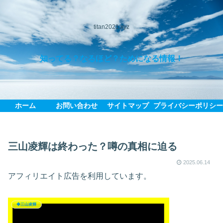
titan2021.xyz
知ってる？なるほど？ためになる情報！
ホーム
お問い合わせ
サイトマップ
プライバシーポリシ
三山凌輝は終わった？噂の真相に迫る
2025.06.14
アフィリエイト広告を利用しています。
◆三山凌輝