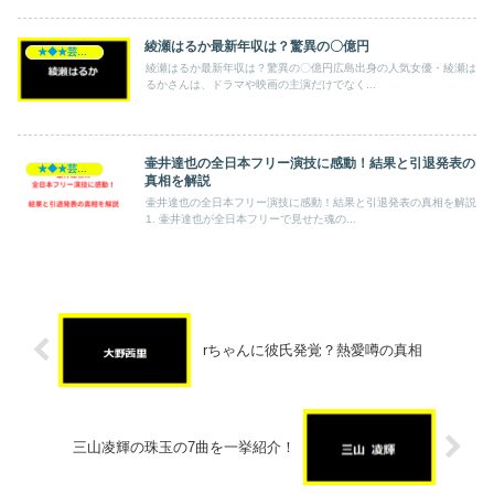
綾瀬はるか最新年収は？驚異の〇億円
★◆★芸能人★◆★
綾瀬はるか最新年収は？驚異の〇億円広島出身の人気女優・綾瀬は
るかさんは、ドラマや映画の主演だけでなく...
壷井達也の全日本フリー演技に感動！結果と引退発表の
★◆★芸能人★◆★
真相を解説
壷井達也の全日本フリー演技に感動！結果と引退発表の真相を解説
1. 壷井達也が全日本フリーで見せた魂の...
rちゃんに彼氏発覚？熱愛噂の真相
三山凌輝の珠玉の7曲を一挙紹介！