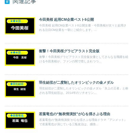
関連記事
今田美桜 起用CM企業ベスト6公開
★◆★芸能人★◆★
今田美桜 起用CM企業ベスト6公開女優・今田美桜が次々と起用さ
れる注目CM企業を一挙にご紹介します。...
衝撃！今田美桜グラビアラスト完全版
★◆★芸能人★◆★
衝撃！今田美桜グラビアラスト完全版女優としてさらなる飛躍を続
ける今田美桜が、ファンの間で惜しまれつつ...
羽生結弦が二度制したオリンピックの金メダル
◆羽生結弦
羽生結弦が二度制したオリンピックの金メダル「氷上の王者」と称
される羽生結弦は、2014年のソチオリン...
若葉竜也の“無表情演技”が心を揺さぶる理由
◆若葉竜也
若葉竜也の“無表情演技”が心を揺さぶる理由ドラマ『アンメット』
で若葉竜也が演じている三瓶友治は、感情...