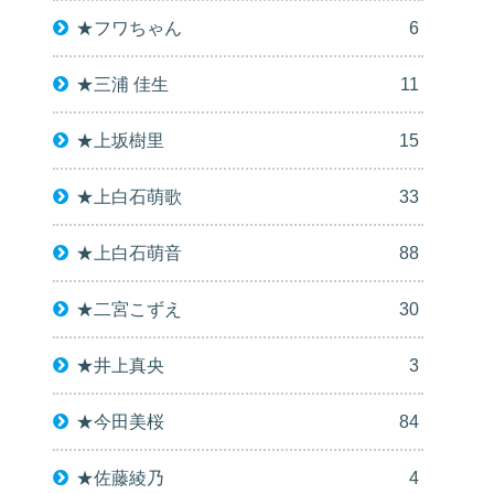
★フワちゃん
6
★三浦 佳生
11
★上坂樹里
15
★上白石萌歌
33
★上白石萌音
88
★二宮こずえ
30
★井上真央
3
★今田美桜
84
★佐藤綾乃
4