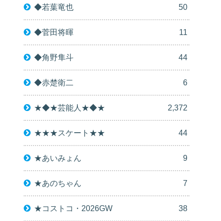
◆若葉竜也
50
◆菅田将暉
11
◆角野隼斗
44
◆赤楚衛二
6
★◆★芸能人★◆★
2,372
★★★スケート★★
44
★あいみょん
9
★あのちゃん
7
★コストコ・2026GW
38