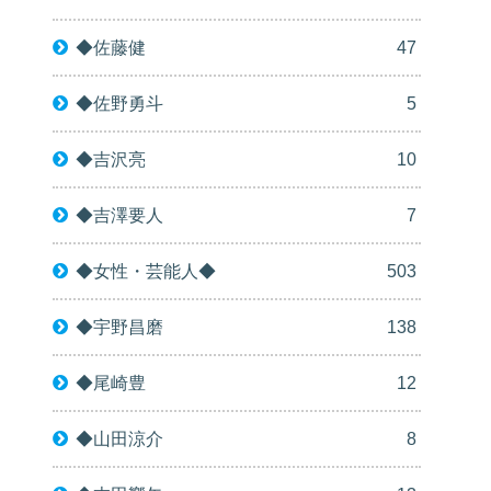
◆佐藤健
47
◆佐野勇斗
5
◆吉沢亮
10
◆吉澤要人
7
◆女性・芸能人◆
503
◆宇野昌磨
138
◆尾崎豊
12
◆山田涼介
8