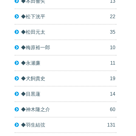
◆本田響矢
13
◆松下洸平
22
◆松田元太
35
◆梅原裕一郎
10
◆永瀬廉
11
◆犬飼貴史
19
◆目黒蓮
14
◆神木隆之介
60
◆羽生結弦
131