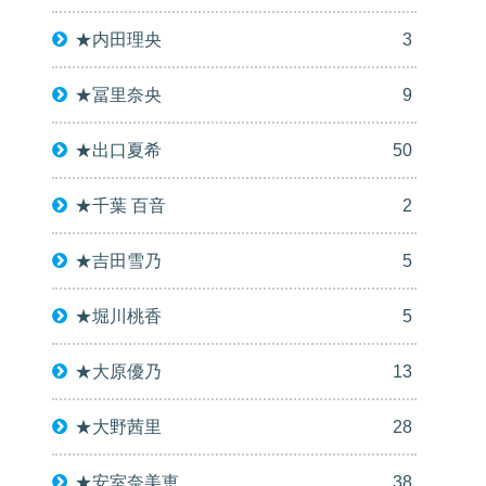
★内田理央
3
★冨里奈央
9
★出口夏希
50
★千葉 百音
2
★吉田雪乃
5
★堀川桃香
5
★大原優乃
13
★大野茜里
28
★安室奈美恵
38