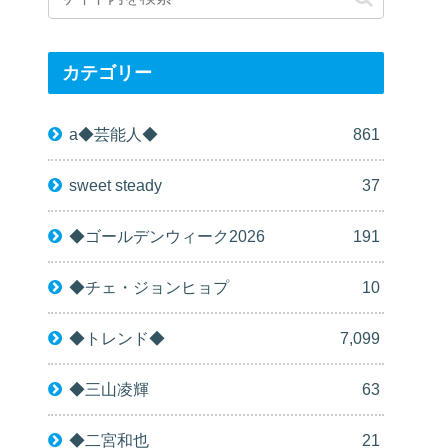
カテゴリー
a◆芸能人◆
861
sweet steady
37
◆ゴールデンウィーク2026
191
◆チェ・ジョンヒョプ
10
◆トレンド◆
7,099
◆三山凌輝
63
◆二宮和也
21