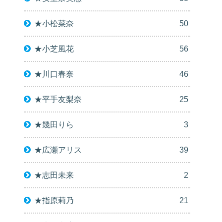
★小松菜奈
50
★小芝風花
56
★川口春奈
46
★平手友梨奈
25
★幾田りら
3
★広瀬アリス
39
★志田未来
2
★指原莉乃
21