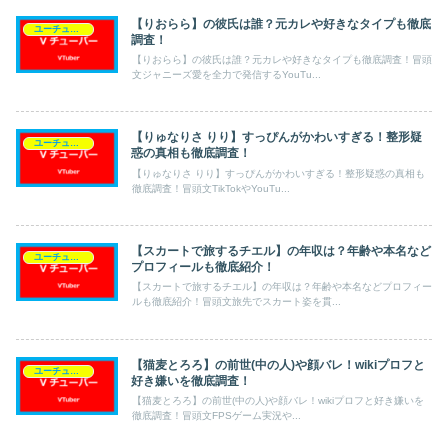
【りおらら】の彼氏は誰？元カレや好きなタイプも徹底
ユーチューバー（Vチューバー）
調査！
【りおらら】の彼氏は誰？元カレや好きなタイプも徹底調査！冒頭
文ジャニーズ愛を全力で発信するYouTu...
【りゅなりさ りり】すっぴんがかわいすぎる！整形疑
ユーチューバー（Vチューバー）
惑の真相も徹底調査！
【りゅなりさ りり】すっぴんがかわいすぎる！整形疑惑の真相も
徹底調査！冒頭文TikTokやYouTu...
【スカートで旅するチエル】の年収は？年齢や本名など
ユーチューバー（Vチューバー）
プロフィールも徹底紹介！
【スカートで旅するチエル】の年収は？年齢や本名などプロフィー
ルも徹底紹介！冒頭文旅先でスカート姿を貫...
【猫麦とろろ】の前世(中の人)や顔バレ！wikiプロフと
ユーチューバー（Vチューバー）
好き嫌いを徹底調査！
【猫麦とろろ】の前世(中の人)や顔バレ！wikiプロフと好き嫌いを
徹底調査！冒頭文FPSゲーム実況や...