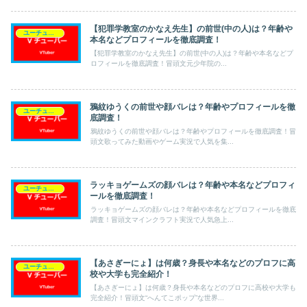
【犯罪学教室のかなえ先生】の前世(中の人)は？年齢や
ユーチューバー（Vチューバー）
本名などプロフィールを徹底調査！
【犯罪学教室のかなえ先生】の前世(中の人)は？年齢や本名などプ
ロフィールを徹底調査！冒頭文元少年院の...
鴉紋ゆうくの前世や顔バレは？年齢やプロフィールを徹
ユーチューバー（Vチューバー）
底調査！
鴉紋ゆうくの前世や顔バレは？年齢やプロフィールを徹底調査！冒
頭文歌ってみた動画やゲーム実況で人気を集...
ラッキョゲームズの顔バレは？年齢や本名などプロフィ
ユーチューバー（Vチューバー）
ールを徹底調査！
ラッキョゲームズの顔バレは？年齢や本名などプロフィールを徹底
調査！冒頭文マインクラフト実況で人気急上...
【あさぎーにょ】は何歳？身長や本名などのプロフに高
ユーチューバー（Vチューバー）
校や大学も完全紹介！
【あさぎーにょ】は何歳？身長や本名などのプロフに高校や大学も
完全紹介！冒頭文“へんてこポップ”な世界...