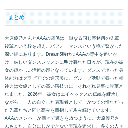
まとめ
大原優乃さんとAAAの関係は、単なる同じ事務所の先輩
後輩という枠を超え、パフォーマンスという魂で繋がった
深い絆にあります。Dream5時代にAAAの背中を追いか
け、厳しいダンスレッスンに明け暮れた日々が、現在の彼
女の輝かしい活躍の礎となっています。ダンスで培った身
体能力はグラビアでの造形美に、グループ活動で養った精
神力は女優としての高い演技力に、それぞれ見事に昇華さ
れました。2026年、彼女はエイベックスの伝統を継承し
ながら、一人の自立した表現者として、かつての憧れだっ
た先輩たちと同じ高みを目指して歩み続けています。
AAAのメンバーが個々で輝きを放つように、大原優乃さ
んもまた、自分にしかできない表現を追求し、多くの人々