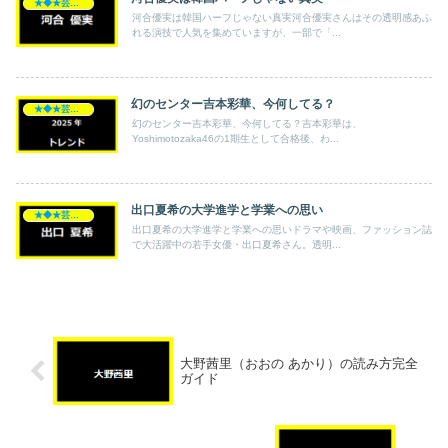
★◆★芸能人★◆★
河合優実は韓国ハーフじゃない真実河合優実さんはその透明感あふ
れる演技で人気を集めていますが、一部で「...
幻のセンター吉本彩華、今何してる？
★◆★芸能人★◆★
幻のセンター吉本彩華、今何してる？吉本彩華は、
Yoshimotozaka46の1期生として合格後、わ...
出口夏希の大学進学と学業への思い
★◆★芸能人★◆★
出口夏希の大学進学と学業への思いドラマや映画、ファッション誌
で大活躍中の若手女優・出口夏希さん。透明...
大野茜里（おおの あかり）の読み方完全
ガイド