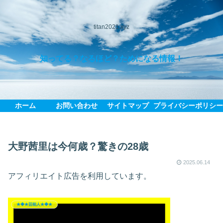
titan2021.xyz
知ってる？なるほど？ためになる情報！
ホーム
お問い合わせ
サイトマップ
プライバシーポリシ
大野茜里は今何歳？驚きの28歳
2025.06.14
アフィリエイト広告を利用しています。
★◆★芸能人★◆★