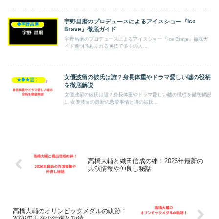
宇野昌磨のプロデュースによるアイスショー『Ice
◆宇野昌磨
Brave』徹底ガイド
宇野昌磨のプロデュースによるアイスショー『Ice Brave』徹底ガ
イド透明感あふれる演技で多くの人...
女優波留の彼氏は誰？身長体重やドラマ愛しい嘘の役柄
★◆★芸能人★◆★
を徹底解説
女優波留の彼氏は誰？身長体重やドラマ愛しい嘘の役柄を徹底解説
1. 女優波留の最新の恋愛事情と噂の彼氏...
高橋大輔と織田信成の絆！2026年最新の
共演情報や仲良し秘話
高橋大輔のオリンピックメダルの軌跡！
2026年現在の活躍と功績