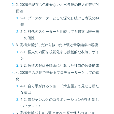
2. 2026年現在も色褪せないオペラ座の怪人の芸術的
価値
2-1. プロスケーターとして深化し続ける表現の神
髄
2-2. 歴代のスケーターと比較しても際立つ唯一無
二の個性
3. 高橋大輔がこだわり抜いた衣装と音楽編集の秘密
3-1. 怪人の内面を視覚化する独創的な衣装デザイ
ン
3-2. 感情の起伏を緻密に計算した独自の音楽構成
4. 2026年の活動で見せるプロデューサーとしての進
化
4-1. 自ら手がけるショー「滑走屋」で見せる新た
な演出
4-2. 異ジャンルとのコラボレーションが生む新し
いファントム
5. 高橋大輔が未来へ繋ぐオペラ座の怪人のメッセー