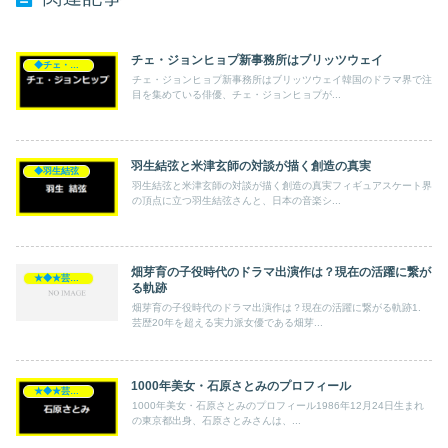
チェ・ジョンヒョプ新事務所はブリッツウェイ
◆チェ・ジョンヒョプ
チェ・ジョンヒョプ新事務所はブリッツウェイ韓国のドラマ界で注
目を集めている俳優、チェ・ジョンヒョプが...
羽生結弦と米津玄師の対談が描く創造の真実
◆羽生結弦
羽生結弦と米津玄師の対談が描く創造の真実フィギュアスケート界
の頂点に立つ羽生結弦さんと、日本の音楽シ...
畑芽育の子役時代のドラマ出演作は？現在の活躍に繋が
★◆★芸能人★◆★
る軌跡
畑芽育の子役時代のドラマ出演作は？現在の活躍に繋がる軌跡1.
芸歴20年を超える実力派女優である畑芽...
1000年美女・石原さとみのプロフィール
★◆★芸能人★◆★
1000年美女・石原さとみのプロフィール1986年12月24日生まれ
の東京都出身、石原さとみさんは、...