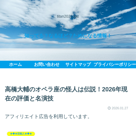
titan2021.xyz
知ってる？なるほど？ためになる情報！
ホーム
お問い合わせ
サイトマップ
プライバシーポリシ
高橋大輔のオペラ座の怪人は伝説！2026年現
在の評価と名演技
2026.01.27
アフィリエイト広告を利用しています。
★◆★芸能人★◆★