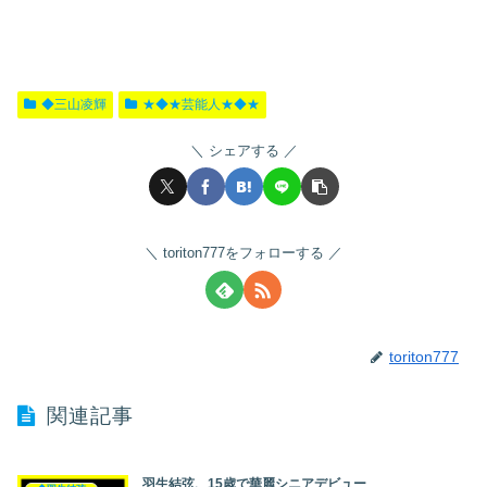
◆三山凌輝
★◆★芸能人★◆★
シェアする
toriton777をフォローする
toriton777
関連記事
羽生結弦、15歳で華麗シニアデビュー