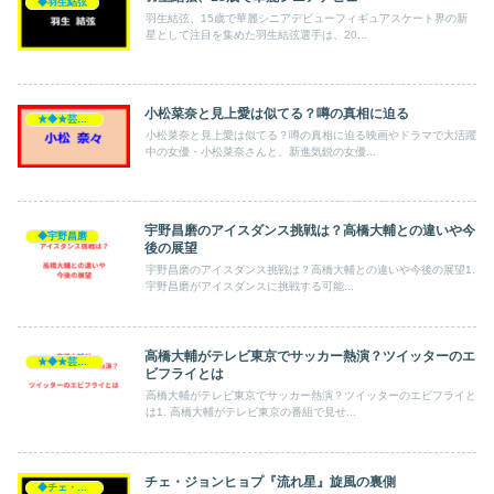
◆羽生結弦
羽生結弦、15歳で華麗シニアデビューフィギュアスケート界の新
星として注目を集めた羽生結弦選手は、20...
小松菜奈と見上愛は似てる？噂の真相に迫る
★◆★芸能人★◆★
小松菜奈と見上愛は似てる？噂の真相に迫る映画やドラマで大活躍
中の女優・小松菜奈さんと、新進気鋭の女優...
宇野昌磨のアイスダンス挑戦は？高橋大輔との違いや今
◆宇野昌磨
後の展望
宇野昌磨のアイスダンス挑戦は？高橋大輔との違いや今後の展望1.
宇野昌磨がアイスダンスに挑戦する可能...
高橋大輔がテレビ東京でサッカー熱演？ツイッターのエ
★◆★芸能人★◆★
ビフライとは
高橋大輔がテレビ東京でサッカー熱演？ツイッターのエビフライと
は1. 高橋大輔がテレビ東京の番組で見せ...
チェ・ジョンヒョプ『流れ星』旋風の裏側
◆チェ・ジョンヒョプ