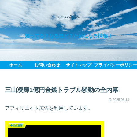
titan2021.xyz
知ってる？なるほど？ためになる情報！
ホーム
お問い合わせ
サイトマップ
プライバシーポリシ
三山凌輝1億円金銭トラブル騒動の全内幕
2025.06.13
アフィリエイト広告を利用しています。
◆三山凌輝