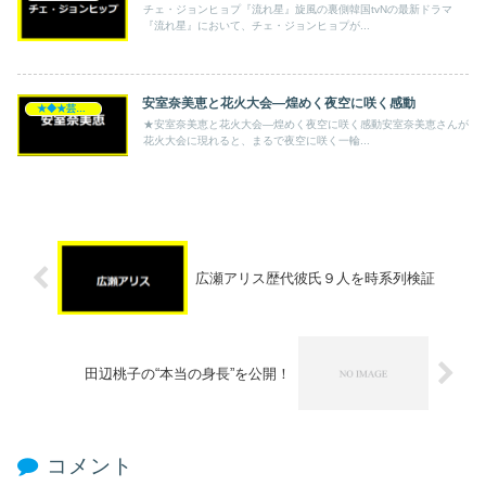
チェ・ジョンヒョプ『流れ星』旋風の裏側韓国tvNの最新ドラマ
『流れ星』において、チェ・ジョンヒョプが...
安室奈美恵と花火大会―煌めく夜空に咲く感動
★◆★芸能人★◆★
★安室奈美恵と花火大会―煌めく夜空に咲く感動安室奈美恵さんが
花火大会に現れると、まるで夜空に咲く一輪...
広瀬アリス歴代彼氏９人を時系列検証
田辺桃子の“本当の身長”を公開！
コメント