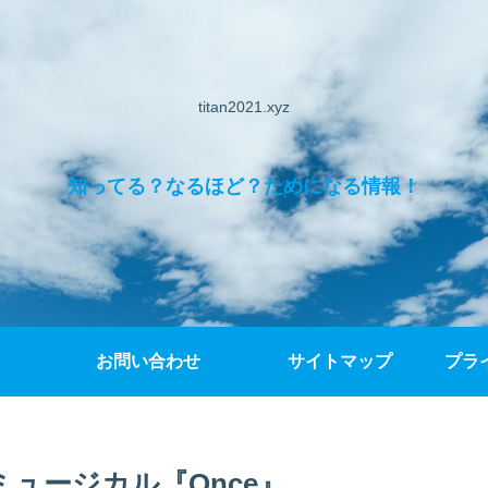
titan2021.xyz
知ってる？なるほど？ためになる情報！
お問い合わせ
サイトマップ
プラ
演ミュージカル『Once』