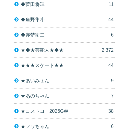
◆菅田将暉
11
◆角野隼斗
44
◆赤楚衛二
6
★◆★芸能人★◆★
2,372
★★★スケート★★
44
★あいみょん
9
★あのちゃん
7
★コストコ・2026GW
38
★フワちゃん
6