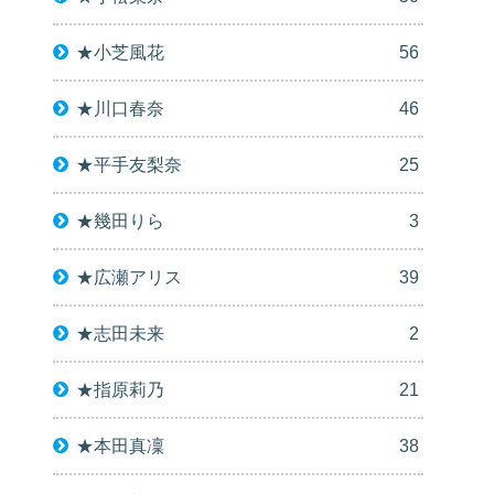
★小芝風花
56
★川口春奈
46
★平手友梨奈
25
★幾田りら
3
★広瀬アリス
39
★志田未来
2
★指原莉乃
21
★本田真凜
38