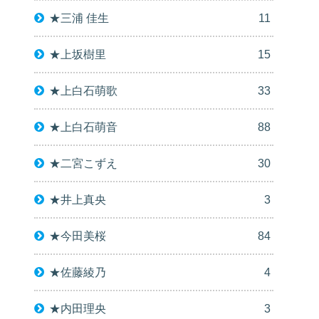
★三浦 佳生
11
★上坂樹里
15
★上白石萌歌
33
★上白石萌音
88
★二宮こずえ
30
★井上真央
3
★今田美桜
84
★佐藤綾乃
4
★内田理央
3