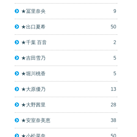
★冨里奈央
9
★出口夏希
50
★千葉 百音
2
★吉田雪乃
5
★堀川桃香
5
★大原優乃
13
★大野茜里
28
★安室奈美恵
38
★小松菜奈
50