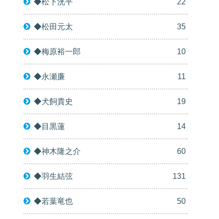
◆松下洸平
22
◆松田元太
35
◆梅原裕一郎
10
◆永瀬廉
11
◆犬飼貴史
19
◆目黒蓮
14
◆神木隆之介
60
◆羽生結弦
131
◆若葉竜也
50