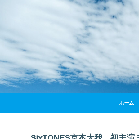
ホーム
SixTONES京本大我、初主