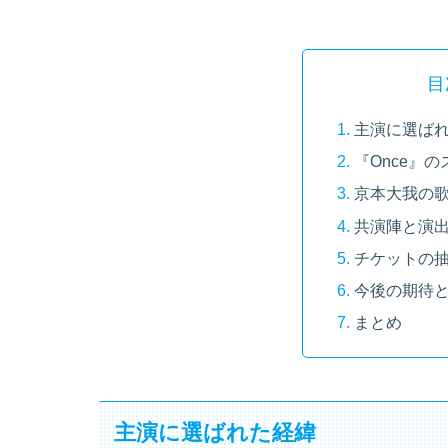
目
主演に選ば
『Once』
京本大我の
共演陣と演
チケットの
今後の期待
まとめ
主演に選ばれた経緯