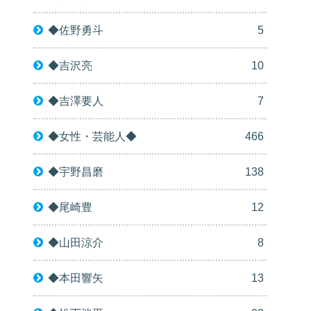
◆佐野勇斗
5
◆吉沢亮
10
◆吉澤要人
7
◆女性・芸能人◆
466
◆宇野昌磨
138
◆尾崎豊
12
◆山田涼介
8
◆本田響矢
13