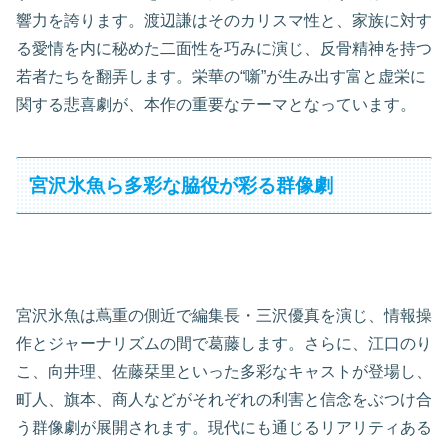
響力を誇ります。渡辺謙はそのカリスマ性と、家族に対す
る愛情を内に秘めた二面性を巧みに演じ、反骨精神を持つ
若者たちを翻弄します。栄華の“噺”が生み出す富と虚栄に
関する悲喜劇が、本作の重要なテーマとなっています。
宮沢氷魚ら多彩な脇役が彩る群像劇
宮沢氷魚は蔦重の側近で編集長・三沢優真を演じ、情報操
作とジャーナリズムの間で葛藤します。さらに、江口のり
こ、向井理、佐藤栞里といった多彩なキャストが登場し、
町人、旗本、商人などがそれぞれの利害と信念をぶつけ合
う群像劇が展開されます。現代にも通じるリアリティある