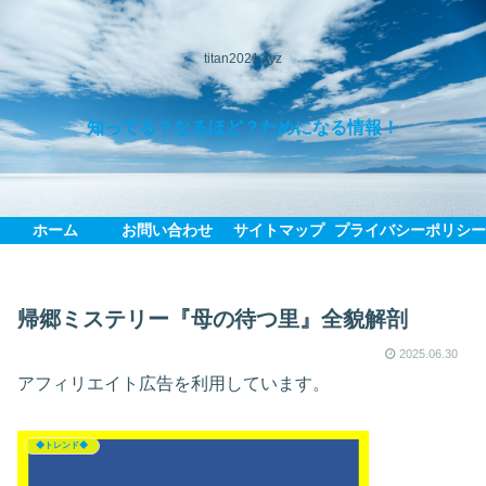
titan2021.xyz
知ってる？なるほど？ためになる情報！
ホーム
お問い合わせ
サイトマップ
プライバシーポリシ
帰郷ミステリー『母の待つ里』全貌解剖
2025.06.30
アフィリエイト広告を利用しています。
◆トレンド◆