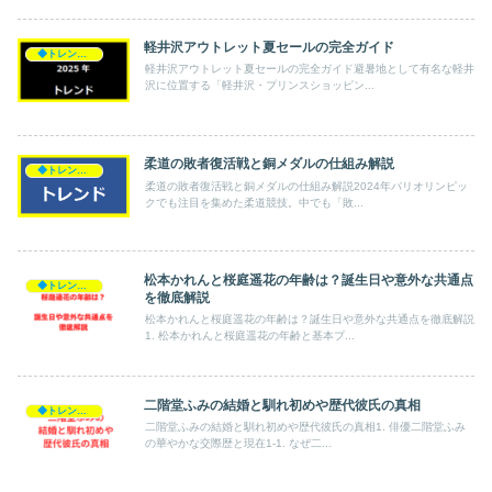
軽井沢アウトレット夏セールの完全ガイド
◆トレンド◆
軽井沢アウトレット夏セールの完全ガイド避暑地として有名な軽井
沢に位置する「軽井沢・プリンスショッピン...
柔道の敗者復活戦と銅メダルの仕組み解説
◆トレンド◆
柔道の敗者復活戦と銅メダルの仕組み解説2024年パリオリンピッ
クでも注目を集めた柔道競技。中でも「敗...
松本かれんと桜庭遥花の年齢は？誕生日や意外な共通点
◆トレンド◆
を徹底解説
松本かれんと桜庭遥花の年齢は？誕生日や意外な共通点を徹底解説
1. 松本かれんと桜庭遥花の年齢と基本プ...
二階堂ふみの結婚と馴れ初めや歴代彼氏の真相
◆トレンド◆
二階堂ふみの結婚と馴れ初めや歴代彼氏の真相1. 俳優二階堂ふみ
の華やかな交際歴と現在1-1. なぜ二...