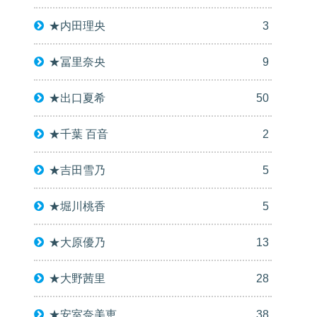
★内田理央
3
★冨里奈央
9
★出口夏希
50
★千葉 百音
2
★吉田雪乃
5
★堀川桃香
5
★大原優乃
13
★大野茜里
28
★安室奈美恵
38