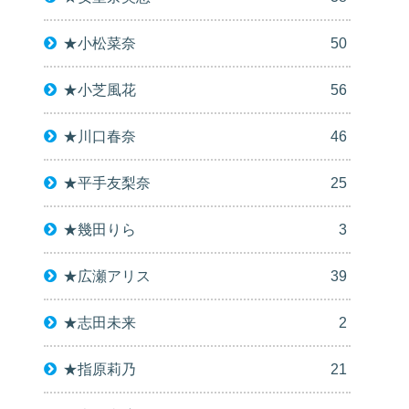
★小松菜奈
50
★小芝風花
56
★川口春奈
46
★平手友梨奈
25
★幾田りら
3
★広瀬アリス
39
★志田未来
2
★指原莉乃
21