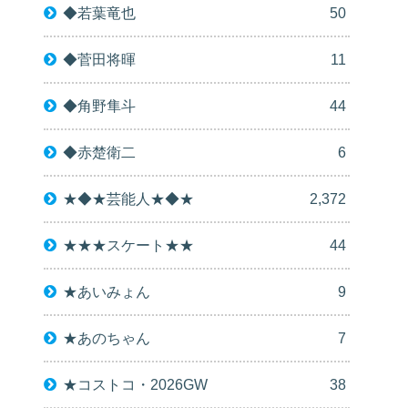
◆若葉竜也
50
◆菅田将暉
11
◆角野隼斗
44
◆赤楚衛二
6
★◆★芸能人★◆★
2,372
★★★スケート★★
44
★あいみょん
9
★あのちゃん
7
★コストコ・2026GW
38