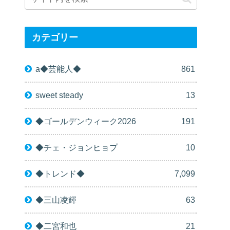
カテゴリー
a◆芸能人◆
861
sweet steady
13
◆ゴールデンウィーク2026
191
◆チェ・ジョンヒョプ
10
◆トレンド◆
7,099
◆三山凌輝
63
◆二宮和也
21