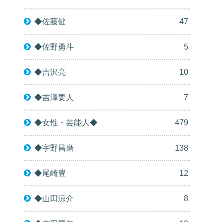
◆佐藤健
47
◆佐野勇斗
5
◆吉沢亮
10
◆吉澤要人
7
◆女性・芸能人◆
479
◆宇野昌磨
138
◆尾崎豊
12
◆山田涼介
8