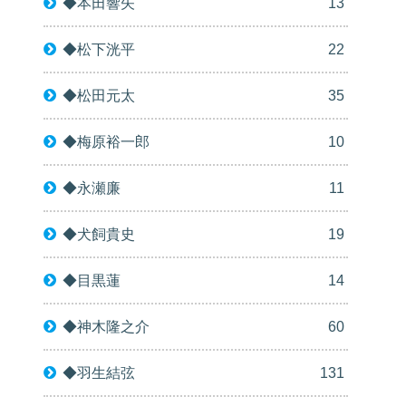
◆本田響矢
13
◆松下洸平
22
◆松田元太
35
◆梅原裕一郎
10
◆永瀬廉
11
◆犬飼貴史
19
◆目黒蓮
14
◆神木隆之介
60
◆羽生結弦
131