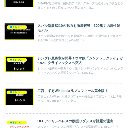
SMAP解散の真実：国民的アイドルグループの終焉とその後などを
詳しくまとめて紹介したいと思います。S...
スバル新型S210の魅力を徹底解説！300馬力の高性能
◆トレンド◆
モデル
スバル新型S210の魅力を徹底解説！300馬力の高性能モデルスバ
ルが2025年夏に発売予定の新型「S...
シングレ最終章が開幕！ウマ娘『シンデレラグレイ』が
◆トレンド◆
ついにクライマックスへ突入
シングレ最終章が開幕！ウマ娘『シンデレラグレイ』がついにクラ
イマックスへ突入冒頭文シングレは2025...
二宮こずえWikipedia風プロフィール完全版！
◆トレンド◆
二宮こずえWikipedia風プロフィール完全版！二宮こずえとは？モ
デル・YouTuberとしての魅...
UFCアイリンペレスの腰振りダンスが話題の理由
◆トレンド◆
UFCアイリンペレスの腰振りダンスが話題の理由1. UFCアイリ