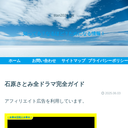
titan2021.xyz
知ってる？なるほど？ためになる情報！
ホーム
お問い合わせ
サイトマップ
プライバシーポリシ
石原さとみ全ドラマ完全ガイド
2025.06.03
アフィリエイト広告を利用しています。
★◆★芸能人★◆★