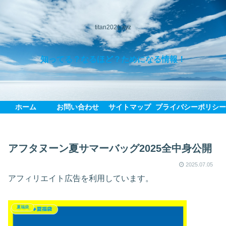
titan2021.xyz
知ってる？なるほど？ためになる情報！
ホーム
お問い合わせ
サイトマップ
プライバシーポリシ
アフタヌーン夏サマーバッグ2025全中身公開
2025.07.05
アフィリエイト広告を利用しています。
夏福袋