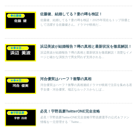
佐藤健、結婚してる？妻の噂を検証！
◆佐藤健
佐藤健、結婚してる？妻の噂を検証！2025年現在もトップ俳優と
して活躍する佐藤健さん。ドラマや映画だ...
浜辺美波が結婚報告？噂の真相と最新状況を徹底解説！
★◆★芸能人★◆★
浜辺美波が結婚報告？噂の真相と最新状況を徹底解説！清楚なイメ
ージと確かな演技力で男女問わず支持される...
河合優実はハーフ？衝撃の真相
★◆★芸能人★◆★
河合優実はハーフ？衝撃の真相連続ドラマや映画で注目を集める若
手女優・河合優実。端正なルックスからしば...
必見！宇野昌磨TwitterONE完全攻略
◆宇野昌磨
必見！宇野昌磨TwitterONE完全攻略宇野昌磨選手の公式＆ファン
情報を一元管理する「Twitte...