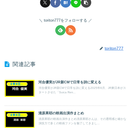
toriton777をフォローする
toriton777
関連記事
河合優実がJR新CMで日常を詩に変える
★◆★芸能人★◆★
河合優実がJR新CMで日常を詩に変える2025年6月、JR東日本がス
タートさせた「Suica Ren...
清原果耶の映画出演作まとめ
★◆★芸能人★◆★
清原果耶の映画出演作まとめ清原果耶さんは、その透明感と確かな
演技力で多くの映画ファンを魅了してきまし...