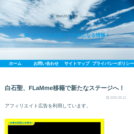
titan2021.xyz
知ってる？なるほど？ためになる情報！
ホーム
お問い合わせ
サイトマップ
プライバシーポリシ
白石聖、FLaMme移籍で新たなステージへ！
2025.05.21
アフィリエイト広告を利用しています。
★◆★芸能人★◆★