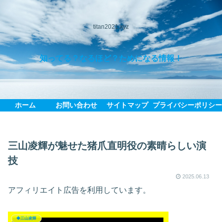
titan2021.xyz
知ってる？なるほど？ためになる情報！
ホーム
お問い合わせ
サイトマップ
プライバシーポリシ
三山凌輝が魅せた猪爪直明役の素晴らしい演
技
2025.06.13
アフィリエイト広告を利用しています。
◆三山凌輝