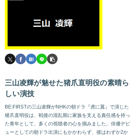
三山凌輝が魅せた猪爪直明役の素晴ら
しい演技
BE:FIRSTの三山凌輝がNHKの朝ドラ『虎に翼』で演じた
猪爪直明役は、戦後の混乱期に家族を支える責任感を持っ
た青年として、多くの視聴者の心を掴みました。俳優デビ
ューとしての朝ドラ出演にもかかわらず、彼はわずか2か