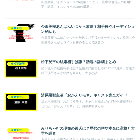
羽生結弦アイスショー2026開催！チケット倍率や引退説の真相1.
羽生結弦アイスショー2026の最新...
今田美桜あんぱんいつから放送？相手役やオーディショ
★◆★芸能人★◆★
ン秘話も
今田美桜あんぱんいつから放送？相手役やオーディション秘話も今
田美桜さんがヒロインを務めることで話題の...
松下洸平の結婚相手は誰？話題の詳細まとめ
◆松下洸平
松下洸平の結婚相手は誰？話題の詳細まとめ2025年7月末、俳優の
松下洸平さんが結婚を発表し、大きな話...
清原果耶主演『おかえりモネ』キャスト完全ガイド
★◆★芸能人★◆★
清原果耶主演『おかえりモネ』キャスト完全ガイドNHK連続テレ
ビ小説『おかえりモネ』は、清原果耶さんが...
みりちゃむの現在の彼氏は？歴代の噂や本名に高校と大
★◆★芸能人★◆★
学を調査
みりちゃむの現在の彼氏は？歴代の噂や本名に高校と大学を調査1.