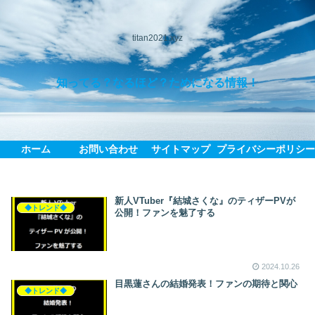
titan2021.xyz
知ってる？なるほど？ためになる情報！
ホーム
お問い合わせ
サイトマップ
プライバシーポリシ
新人VTuber『結城さくな』のティザーPVが
◆トレンド◆
公開！ファンを魅了する
2024.10.26
目黒蓮さんの結婚発表！ファンの期待と関心
◆トレンド◆