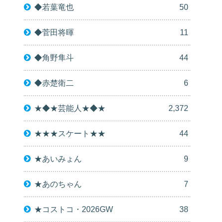
◆若葉竜也
50
◆菅田将暉
11
◆角野隼斗
44
◆赤楚衛二
6
★◆★芸能人★◆★
2,372
★★★スケート★★
44
★あいみょん
9
★あのちゃん
7
★コストコ・2026GW
38