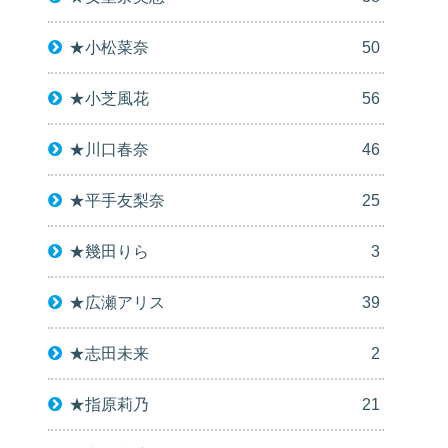
★小松菜奈
50
★小芝風花
56
★川口春奈
46
★平手友梨奈
25
★幾田りら
3
★広瀬アリス
39
★志田未来
2
★指原莉乃
21