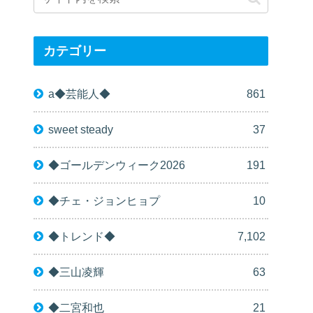
カテゴリー
a◆芸能人◆
861
sweet steady
37
◆ゴールデンウィーク2026
191
◆チェ・ジョンヒョプ
10
◆トレンド◆
7,102
◆三山凌輝
63
◆二宮和也
21