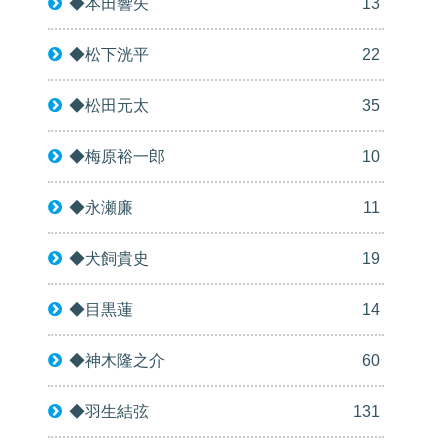
◆本田響矢
13
◆松下洸平
22
◆松田元太
35
◆梅原裕一郎
10
◆永瀬廉
11
◆犬飼貴史
19
◆目黒蓮
14
◆神木隆之介
60
◆羽生結弦
131