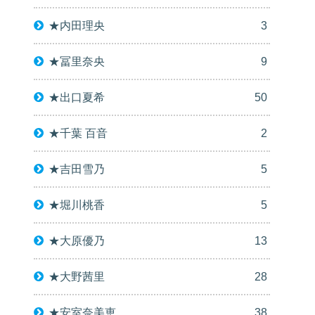
★内田理央
3
★冨里奈央
9
★出口夏希
50
★千葉 百音
2
★吉田雪乃
5
★堀川桃香
5
★大原優乃
13
★大野茜里
28
★安室奈美恵
38