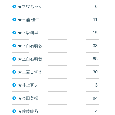
★フワちゃん
6
★三浦 佳生
11
★上坂樹里
15
★上白石萌歌
33
★上白石萌音
88
★二宮こずえ
30
★井上真央
3
★今田美桜
84
★佐藤綾乃
4