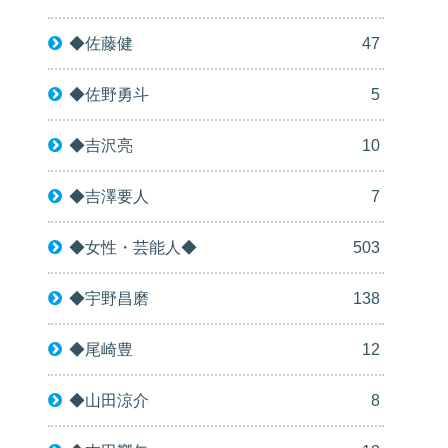
◆佐藤健
47
◆佐野勇斗
5
◆吉沢亮
10
◆吉澤要人
7
◆女性・芸能人◆
503
◆宇野昌磨
138
◆尾崎豊
12
◆山田涼介
8