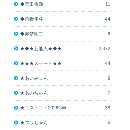
◆菅田将暉
11
◆角野隼斗
44
◆赤楚衛二
6
★◆★芸能人★◆★
2,372
★★★スケート★★
44
★あいみょん
9
★あのちゃん
7
★コストコ・2026GW
38
★フワちゃん
6