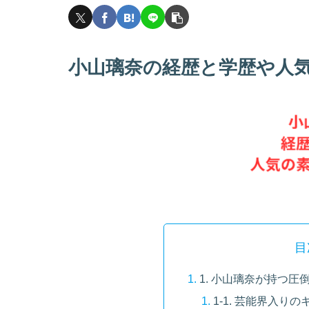
小山璃奈の経歴と学歴や人
目
1. 小山璃奈が持つ
1-1. 芸能界入