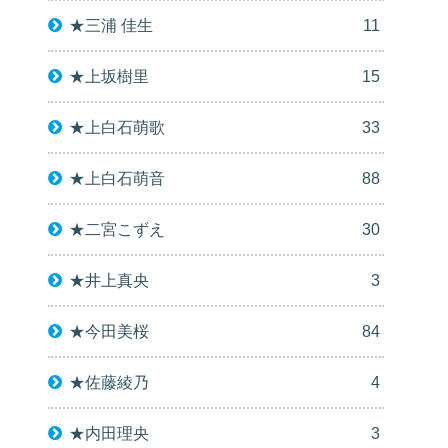
★三浦 佳生
11
★上坂樹里
15
★上白石萌歌
33
★上白石萌音
88
★二宮こずえ
30
★井上真央
3
★今田美桜
84
★佐藤綾乃
4
★内田理央
3