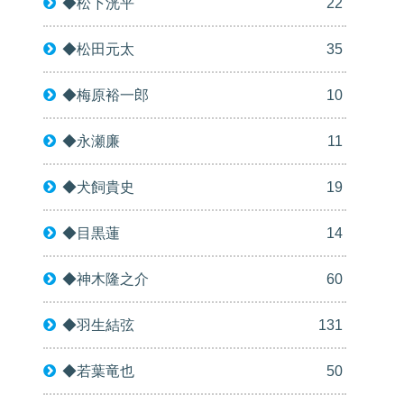
◆松下洸平
22
◆松田元太
35
◆梅原裕一郎
10
◆永瀬廉
11
◆犬飼貴史
19
◆目黒蓮
14
◆神木隆之介
60
◆羽生結弦
131
◆若葉竜也
50