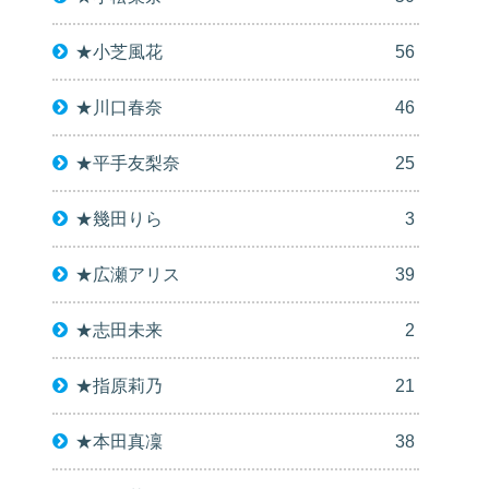
★小芝風花
56
★川口春奈
46
★平手友梨奈
25
★幾田りら
3
★広瀬アリス
39
★志田未来
2
★指原莉乃
21
★本田真凜
38