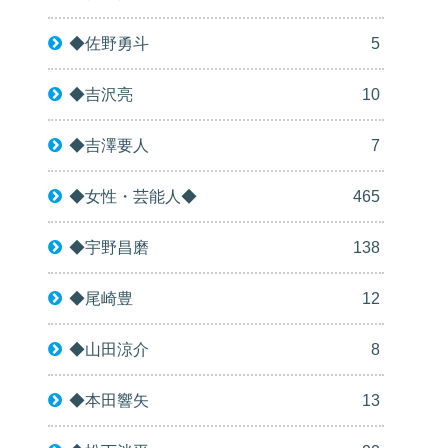
◆佐野勇斗
5
◆吉沢亮
10
◆吉澤要人
7
◆女性・芸能人◆
465
◆宇野昌磨
138
◆尾崎豊
12
◆山田涼介
8
◆本田響矢
13