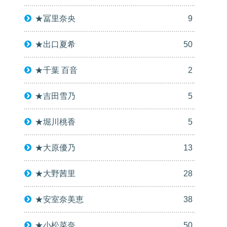
★冨里奈央
9
★出口夏希
50
★千葉 百音
2
★吉田雪乃
5
★堀川桃香
5
★大原優乃
13
★大野茜里
28
★安室奈美恵
38
★小松菜奈
50