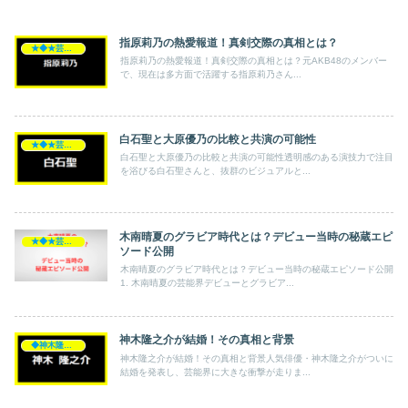
指原莉乃の熱愛報道！真剣交際の真相とは？
★◆★芸能人★◆★
指原莉乃の熱愛報道！真剣交際の真相とは？元AKB48のメンバー
で、現在は多方面で活躍する指原莉乃さん...
白石聖と大原優乃の比較と共演の可能性
★◆★芸能人★◆★
白石聖と大原優乃の比較と共演の可能性透明感のある演技力で注目
を浴びる白石聖さんと、抜群のビジュアルと...
木南晴夏のグラビア時代とは？デビュー当時の秘蔵エピ
★◆★芸能人★◆★
ソード公開
木南晴夏のグラビア時代とは？デビュー当時の秘蔵エピソード公開
1. 木南晴夏の芸能界デビューとグラビア...
神木隆之介が結婚！その真相と背景
◆神木隆之介
神木隆之介が結婚！その真相と背景人気俳優・神木隆之介がついに
結婚を発表し、芸能界に大きな衝撃が走りま...