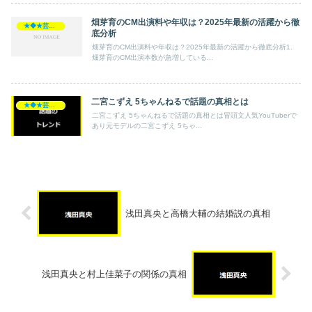
畑芽育のCM出演料や年収は？2025年最新の活躍から徹
★◆★芸能人★◆★
底分析
畑芽育のCM出演料や年収は？2025年最新の活躍から徹底分析1.
畑芽育のCM出演本数が急増している...
二宮こずえ 5ちゃんねるで話題の真相とは
★◆★芸能人★◆★
二宮こずえ 5ちゃんねるで話題の真相とは冒頭文人気YouTuberで
あり元モデルの二宮こずえ 5ちゃ...
浅田真央と高橋大輔の結婚説の真相
浅田真央と村上佳菜子の関係の真相