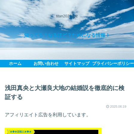
titan2021.xyz
知ってる？なるほど？ためになる情報！
ホーム
お問い合わせ
サイトマップ
プライバシーポリシ
浅田真央と大瀬良大地の結婚説を徹底的に検
証する
2025.06.19
アフィリエイト広告を利用しています。
★◆★芸能人★◆★