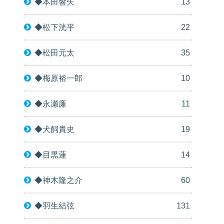
◆本田響矢
13
◆松下洸平
22
◆松田元太
35
◆梅原裕一郎
10
◆永瀬廉
11
◆犬飼貴史
19
◆目黒蓮
14
◆神木隆之介
60
◆羽生結弦
131