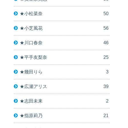
★小松菜奈
50
★小芝風花
56
★川口春奈
46
★平手友梨奈
25
★幾田りら
3
★広瀬アリス
39
★志田未来
2
★指原莉乃
21