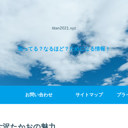
titan2021.xyz
知ってる？なるほど？ためになる情報！
お問い合わせ
サイトマップ
プラ
大沢たかおの魅力