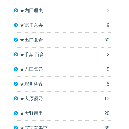
★内田理央
3
★冨里奈央
9
★出口夏希
50
★千葉 百音
2
★吉田雪乃
5
★堀川桃香
5
★大原優乃
13
★大野茜里
28
★安室奈美恵
38