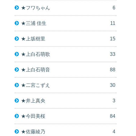
★フワちゃん
6
★三浦 佳生
11
★上坂樹里
15
★上白石萌歌
33
★上白石萌音
88
★二宮こずえ
30
★井上真央
3
★今田美桜
84
★佐藤綾乃
4