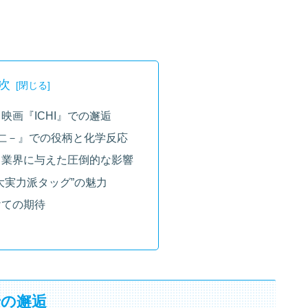
次
映画『ICHI』での邂逅
－仁－』での役柄と化学反応
：業界に与えた圧倒的な影響
大実力派タッグ”の魅力
けての期待
での邂逅