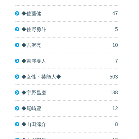
◆佐藤健
47
◆佐野勇斗
5
◆吉沢亮
10
◆吉澤要人
7
◆女性・芸能人◆
503
◆宇野昌磨
138
◆尾崎豊
12
◆山田涼介
8