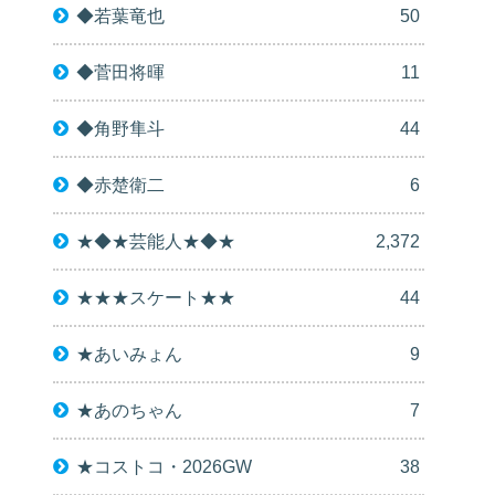
◆若葉竜也
50
◆菅田将暉
11
◆角野隼斗
44
◆赤楚衛二
6
★◆★芸能人★◆★
2,372
★★★スケート★★
44
★あいみょん
9
★あのちゃん
7
★コストコ・2026GW
38