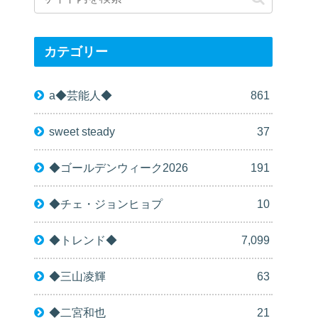
カテゴリー
a◆芸能人◆
861
sweet steady
37
◆ゴールデンウィーク2026
191
◆チェ・ジョンヒョプ
10
◆トレンド◆
7,099
◆三山凌輝
63
◆二宮和也
21