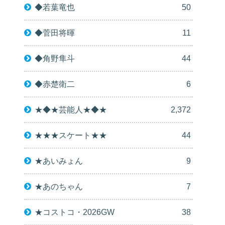
◆若葉竜也
50
◆菅田将暉
11
◆角野隼斗
44
◆赤楚衛二
6
★◆★芸能人★◆★
2,372
★★★スケート★★
44
★あいみょん
9
★あのちゃん
7
★コストコ・2026GW
38