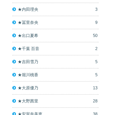
★内田理央
3
★冨里奈央
9
★出口夏希
50
★千葉 百音
2
★吉田雪乃
5
★堀川桃香
5
★大原優乃
13
★大野茜里
28
★安室奈美恵
38