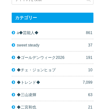
カテゴリー
a◆芸能人◆
861
sweet steady
37
◆ゴールデンウィーク2026
191
◆チェ・ジョンヒョプ
10
◆トレンド◆
7,099
◆三山凌輝
63
◆二宮和也
21