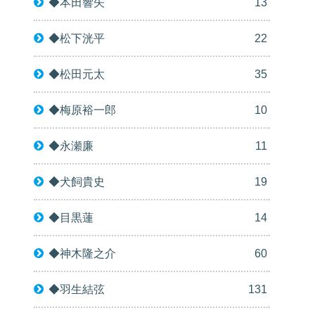
◆本田響矢
13
◆松下洸平
22
◆松田元太
35
◆梅原裕一郎
10
◆永瀬廉
11
◆犬飼貴史
19
◆目黒蓮
14
◆神木隆之介
60
◆羽生結弦
131