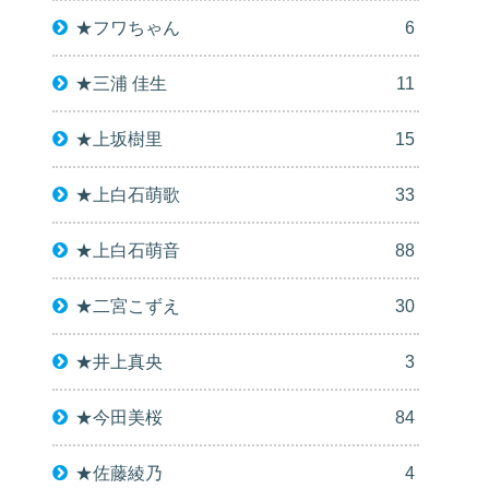
★フワちゃん
6
★三浦 佳生
11
★上坂樹里
15
★上白石萌歌
33
★上白石萌音
88
★二宮こずえ
30
★井上真央
3
★今田美桜
84
★佐藤綾乃
4