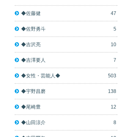
◆佐藤健
47
◆佐野勇斗
5
◆吉沢亮
10
◆吉澤要人
7
◆女性・芸能人◆
503
◆宇野昌磨
138
◆尾崎豊
12
◆山田涼介
8