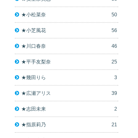
★小松菜奈
50
★小芝風花
56
★川口春奈
46
★平手友梨奈
25
★幾田りら
3
★広瀬アリス
39
★志田未来
2
★指原莉乃
21