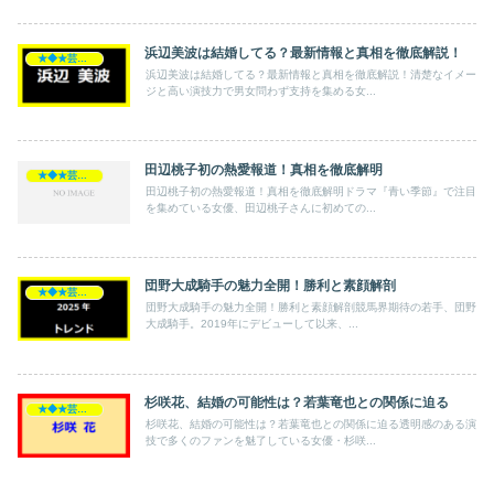
浜辺美波は結婚してる？最新情報と真相を徹底解説！
★◆★芸能人★◆★
浜辺美波は結婚してる？最新情報と真相を徹底解説！清楚なイメー
ジと高い演技力で男女問わず支持を集める女...
田辺桃子初の熱愛報道！真相を徹底解明
★◆★芸能人★◆★
田辺桃子初の熱愛報道！真相を徹底解明ドラマ『青い季節』で注目
を集めている女優、田辺桃子さんに初めての...
団野大成騎手の魅力全開！勝利と素顔解剖
★◆★芸能人★◆★
団野大成騎手の魅力全開！勝利と素顔解剖競馬界期待の若手、団野
大成騎手。2019年にデビューして以来、...
杉咲花、結婚の可能性は？若葉竜也との関係に迫る
★◆★芸能人★◆★
杉咲花、結婚の可能性は？若葉竜也との関係に迫る透明感のある演
技で多くのファンを魅了している女優・杉咲...