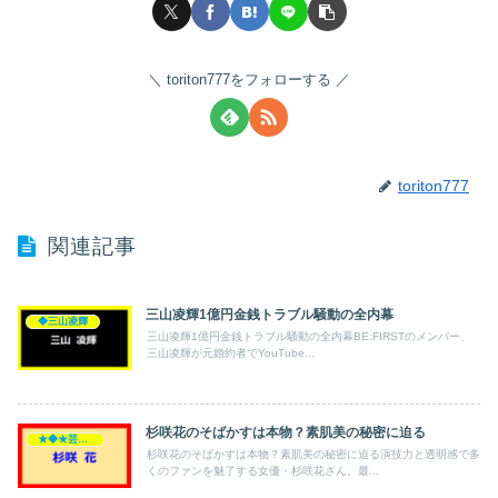
toriton777をフォローする
toriton777
関連記事
三山凌輝1億円金銭トラブル騒動の全内幕
◆三山凌輝
三山凌輝1億円金銭トラブル騒動の全内幕BE:FIRSTのメンバー、
三山凌輝が元婚約者でYouTube...
杉咲花のそばかすは本物？素肌美の秘密に迫る
★◆★芸能人★◆★
杉咲花のそばかすは本物？素肌美の秘密に迫る演技力と透明感で多
くのファンを魅了する女優・杉咲花さん。最...