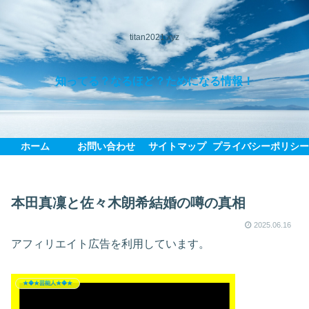
titan2021.xyz
知ってる？なるほど？ためになる情報！
ホーム
お問い合わせ
サイトマップ
プライバシーポリシ
本田真凜と佐々木朗希結婚の噂の真相
2025.06.16
アフィリエイト広告を利用しています。
★◆★芸能人★◆★