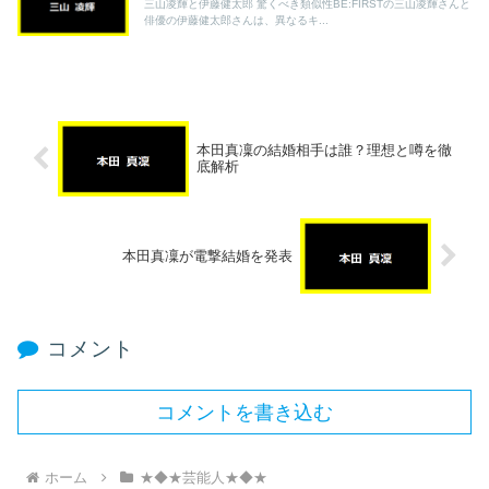
三山凌輝と伊藤健太郎 驚くべき類似性BE:FIRSTの三山凌輝さんと
俳優の伊藤健太郎さんは、異なるキ...
本田真凜の結婚相手は誰？理想と噂を徹
底解析
本田真凜が電撃結婚を発表
コメント
コメントを書き込む
ホーム
★◆★芸能人★◆★