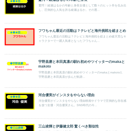
★◆★芸能人★◆★
驚愕！綾瀬はるかの年齢と身長女優として数々のヒット作を生み出
し、圧倒的な人気を誇る綾瀬はるか。その透...
フワちゃん最近の活動は？テレビと海外挑戦を総まとめ
★◆★芸能人★◆★
フワちゃん最近の活動は？テレビと海外挑戦を総まとめ破天荒なキ
ャラクターで一躍人気者となったフワちゃん...
宇野昌磨と本田真凛の馴れ初めやツイッターのmakaと
◆宇野昌磨
makoto
宇野昌磨と本田真凛の馴れ初めやツイッターのmakaとmakoto1.
宇野昌磨と本田真凛が歩んだ軌跡...
河合優実がインスタをやらない理由
★◆★芸能人★◆★
河合優実がインスタをやらない理由映画やドラマで圧倒的な存在感
を放つ女優・河合優実さん。SNS時代の今...
三山凌輝と伊藤健太郎 驚くべき類似性
◆三山凌輝