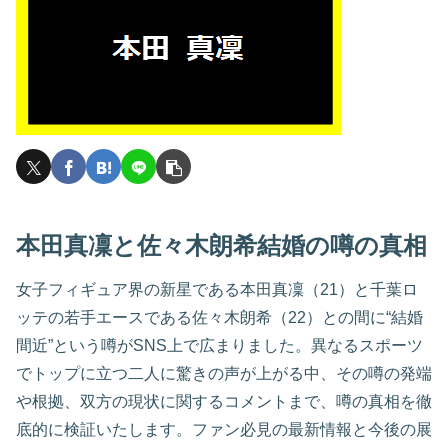
本田真凜と佐々木朗希結婚の噂の真相
女子フィギュア界の新星である本田真凜（21）と千葉ロ
ッテの若手エースである佐々木朗希（22）との間に“結婚
間近”という噂がSNS上で広まりました。異なるスポーツ
でトップに立つ二人に驚きの声が上がる中、その噂の発端
や根拠、双方の現状に関するコメントまで、噂の真相を徹
底的に検証いたします。ファン必見の最新情報と今後の展