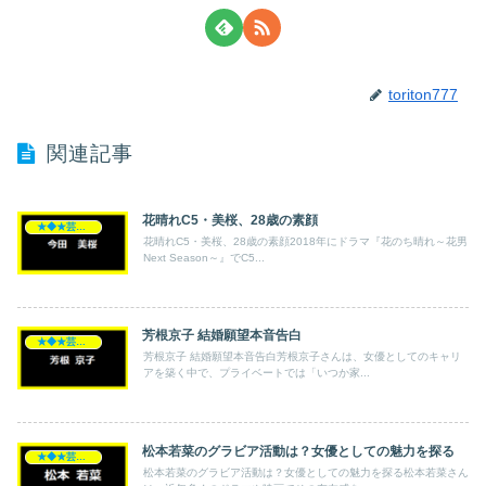
toriton777
関連記事
花晴れC5・美桜、28歳の素顔
★◆★芸能人★◆★
花晴れC5・美桜、28歳の素顔2018年にドラマ『花のち晴れ～花男
Next Season～』でC5...
芳根京子 結婚願望本音告白
★◆★芸能人★◆★
芳根京子 結婚願望本音告白芳根京子さんは、女優としてのキャリ
アを築く中で、プライベートでは「いつか家...
松本若菜のグラビア活動は？女優としての魅力を探る
★◆★芸能人★◆★
松本若菜のグラビア活動は？女優としての魅力を探る松本若菜さん