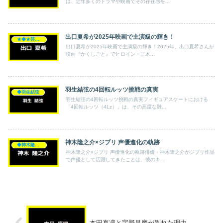
は、近年多くのドラマや映画でその存在感を...
出口夏希が2025年映画で主演級の輝き！
★◆★芸能人★◆★
出口夏希が2025年映画で主演級の輝き！2025年、出口夏希さんが
映画『かくしごと』でヒロイン・三木...
羽生結弦の4回転ルッツ挑戦の真実
◆羽生結弦
羽生結弦の4回転ルッツ挑戦の真実フィギュアスケートにおける
「4回転ルッツ（4Lz）」は、その高度な難...
神木隆之介×ジブリ 声優進化の軌跡
◆神木隆之介
神木隆之介×ジブリ 声優進化の軌跡俳優・神木隆之介がジブリ作品
で声優として活躍してきたことは、彼のキ...
本田真凜と宇野昌磨が別れた理由