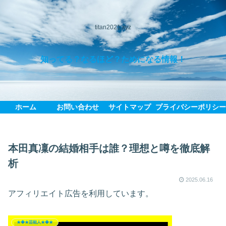
titan2021.xyz
知ってる？なるほど？ためになる情報！
ホーム
お問い合わせ
サイトマップ
プライバシーポリシ
本田真凜の結婚相手は誰？理想と噂を徹底解
析
2025.06.16
アフィリエイト広告を利用しています。
★◆★芸能人★◆★