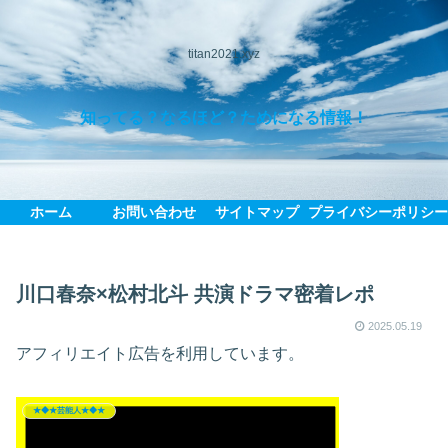
titan2021.xyz
知ってる？なるほど？ためになる情報！
ホーム
お問い合わせ
サイトマップ
プライバシーポリシ
川口春奈×松村北斗 共演ドラマ密着レポ
2025.05.19
アフィリエイト広告を利用しています。
★◆★芸能人★◆★