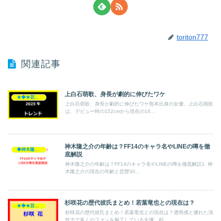
toriton777
関連記事
上白石萌歌、身長が劇的に伸びたワケ
★◆★芸能人★◆★
上白石萌歌、身長が劇的に伸びたワケ熊本出身の女優、上白石萌歌
は、デビュー時の152cmから現在の16...
神木隆之介の年齢は？FF14のキャラ名やLINEの噂を徹
◆神木隆之介
底解説
神木隆之介の年齢は？FF14のキャラ名やLINEの噂を徹底解説1. 神
木隆之介の現在の年齢と芸歴30...
杉咲花の歴代彼氏まとめ！若葉竜也との現在は？
★◆★芸能人★◆★
杉咲花の歴代彼氏まとめ！若葉竜也との現在は？透明感と優れた演
技力で多くのファンを魅了している女優、杉...