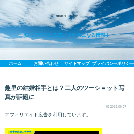
titan2021.xyz
知ってる？なるほど？ためになる情報！
ホーム
お問い合わせ
サイトマップ
プライバシーポリシ
趣里の結婚相手とは？二人のツーショット写
真が話題に
2025.06.07
アフィリエイト広告を利用しています。
★◆★芸能人★◆★