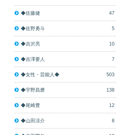
◆佐藤健
47
◆佐野勇斗
5
◆吉沢亮
10
◆吉澤要人
7
◆女性・芸能人◆
503
◆宇野昌磨
138
◆尾崎豊
12
◆山田涼介
8