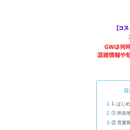
目
1. はじ
① 所在
② 営業