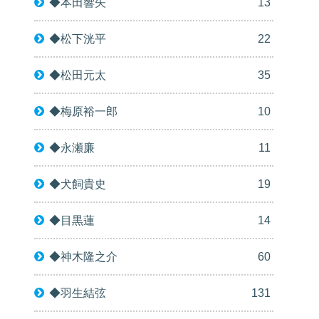
◆本田響矢
13
◆松下洸平
22
◆松田元太
35
◆梅原裕一郎
10
◆永瀬廉
11
◆犬飼貴史
19
◆目黒蓮
14
◆神木隆之介
60
◆羽生結弦
131