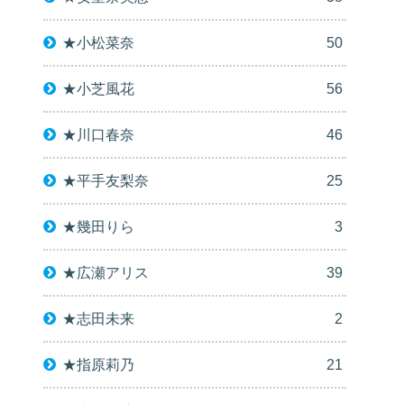
★小松菜奈
50
★小芝風花
56
★川口春奈
46
★平手友梨奈
25
★幾田りら
3
★広瀬アリス
39
★志田未来
2
★指原莉乃
21