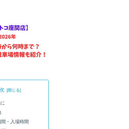
次
めに
地
期間・入場時間