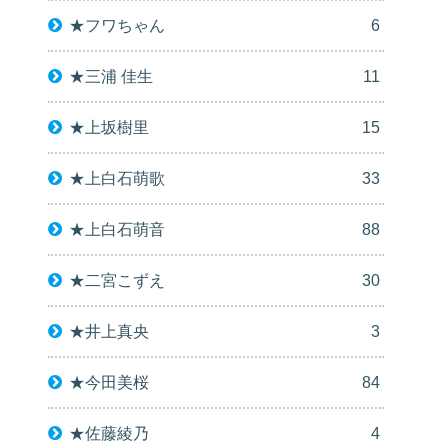
★フワちゃん
6
★三浦 佳生
11
★上坂樹里
15
★上白石萌歌
33
★上白石萌音
88
★二宮こずえ
30
★井上真央
3
★今田美桜
84
★佐藤綾乃
4