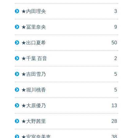
★内田理央
3
★冨里奈央
9
★出口夏希
50
★千葉 百音
2
★吉田雪乃
5
★堀川桃香
5
★大原優乃
13
★大野茜里
28
★安室奈美恵
38