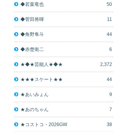
◆若葉竜也
50
◆菅田将暉
11
◆角野隼斗
44
◆赤楚衛二
6
★◆★芸能人★◆★
2,372
★★★スケート★★
44
★あいみょん
9
★あのちゃん
7
★コストコ・2026GW
38