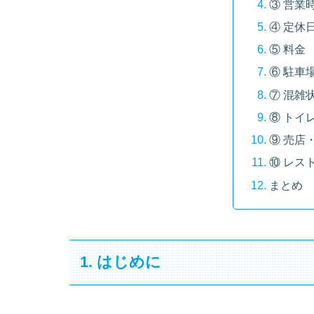
③ 営業
④ 定休
⑤ 料金
⑥ 駐車
⑦ 混雑
⑧ トイ
⑨ 売店
⑩ レス
まとめ
1. はじめに