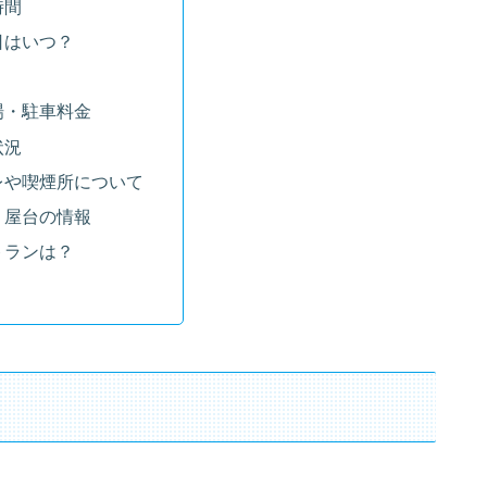
時間
日はいつ？
場・駐車料金
状況
レや喫煙所について
・屋台の情報
トランは？