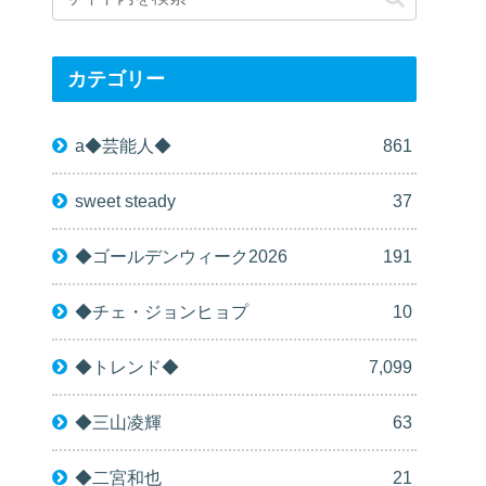
カテゴリー
a◆芸能人◆
861
sweet steady
37
◆ゴールデンウィーク2026
191
◆チェ・ジョンヒョプ
10
◆トレンド◆
7,099
◆三山凌輝
63
◆二宮和也
21