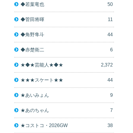
◆若葉竜也
50
◆菅田将暉
11
◆角野隼斗
44
◆赤楚衛二
6
★◆★芸能人★◆★
2,372
★★★スケート★★
44
★あいみょん
9
★あのちゃん
7
★コストコ・2026GW
38