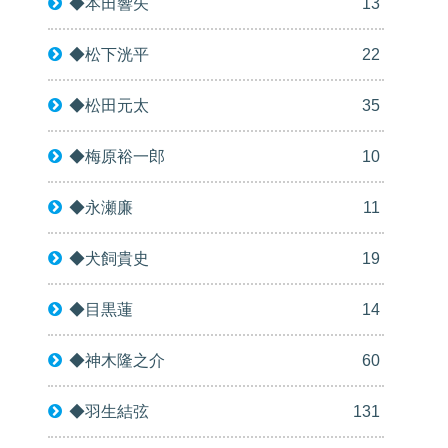
◆本田響矢
13
◆松下洸平
22
◆松田元太
35
◆梅原裕一郎
10
◆永瀬廉
11
◆犬飼貴史
19
◆目黒蓮
14
◆神木隆之介
60
◆羽生結弦
131