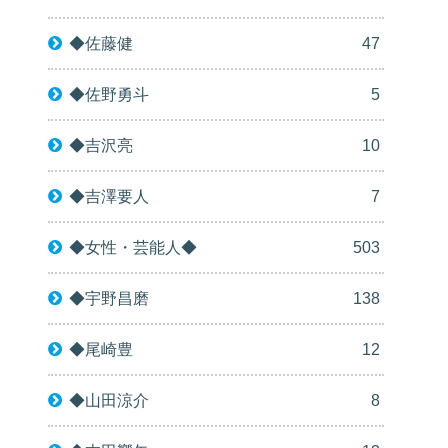
◆佐藤健
47
◆佐野勇斗
5
◆吉沢亮
10
◆吉澤要人
7
◆女性・芸能人◆
503
◆宇野昌磨
138
◆尾崎豊
12
◆山田涼介
8