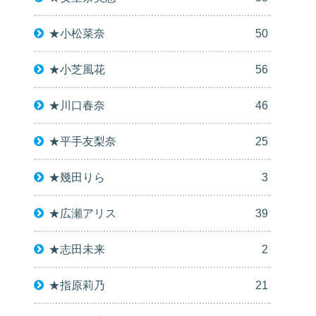
★小松菜奈
50
★小芝風花
56
★川口春奈
46
★平手友梨奈
25
★幾田りら
3
★広瀬アリス
39
★志田未来
2
★指原莉乃
21