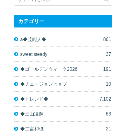
カテゴリー
a◆芸能人◆
861
sweet steady
37
◆ゴールデンウィーク2026
191
◆チェ・ジョンヒョプ
10
◆トレンド◆
7,102
◆三山凌輝
63
◆二宮和也
21