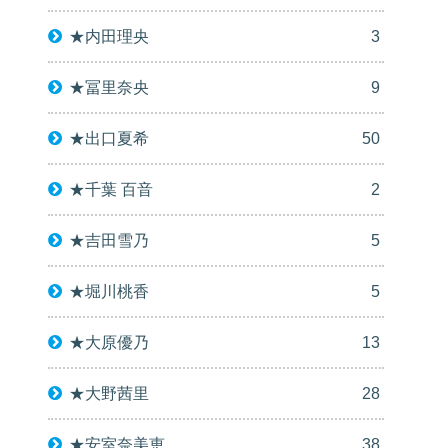
★内田理央
3
★冨里奈央
9
★出口夏希
50
★千葉 百音
2
★吉田雪乃
5
★堀川桃香
5
★大原優乃
13
★大野茜里
28
★安室奈美恵
38