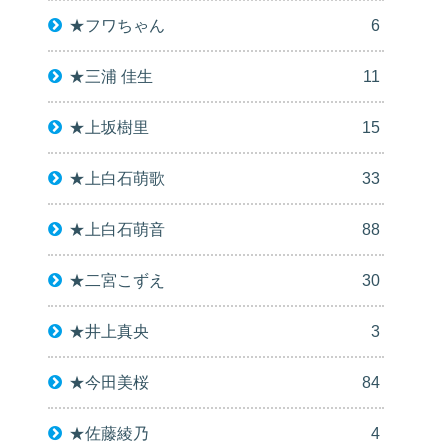
★フワちゃん
6
★三浦 佳生
11
★上坂樹里
15
★上白石萌歌
33
★上白石萌音
88
★二宮こずえ
30
★井上真央
3
★今田美桜
84
★佐藤綾乃
4