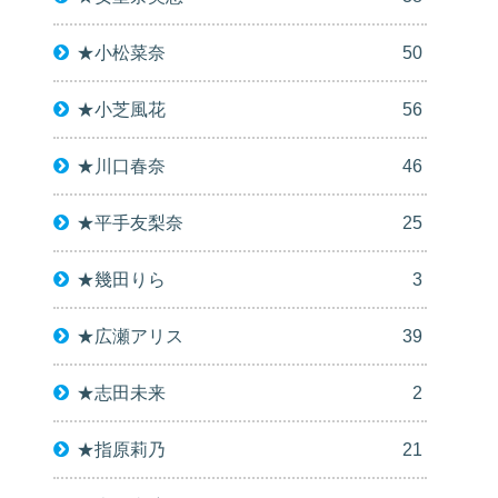
★小松菜奈
50
★小芝風花
56
★川口春奈
46
★平手友梨奈
25
★幾田りら
3
★広瀬アリス
39
★志田未来
2
★指原莉乃
21