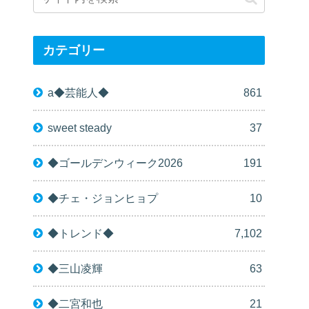
カテゴリー
a◆芸能人◆
861
sweet steady
37
◆ゴールデンウィーク2026
191
◆チェ・ジョンヒョプ
10
◆トレンド◆
7,102
◆三山凌輝
63
◆二宮和也
21