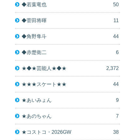
◆若葉竜也
50
◆菅田将暉
11
◆角野隼斗
44
◆赤楚衛二
6
★◆★芸能人★◆★
2,372
★★★スケート★★
44
★あいみょん
9
★あのちゃん
7
★コストコ・2026GW
38