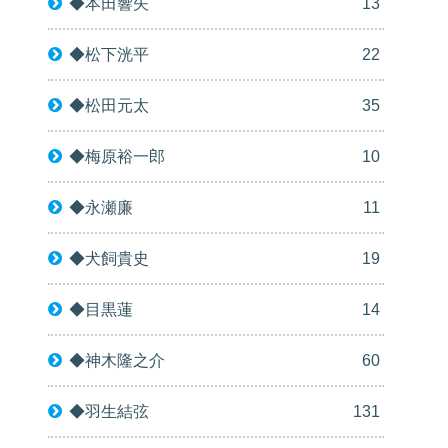
◆本田響矢
13
◆松下洸平
22
◆松田元太
35
◆梅原裕一郎
10
◆永瀬廉
11
◆犬飼貴史
19
◆目黒蓮
14
◆神木隆之介
60
◆羽生結弦
131