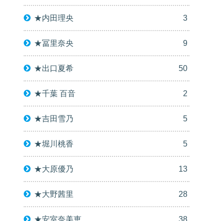
★内田理央
3
★冨里奈央
9
★出口夏希
50
★千葉 百音
2
★吉田雪乃
5
★堀川桃香
5
★大原優乃
13
★大野茜里
28
★安室奈美恵
38