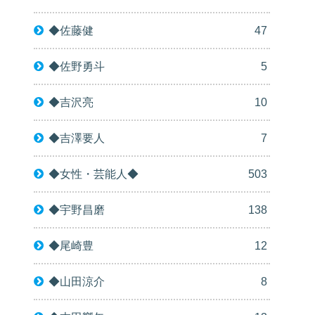
◆佐藤健
47
◆佐野勇斗
5
◆吉沢亮
10
◆吉澤要人
7
◆女性・芸能人◆
503
◆宇野昌磨
138
◆尾崎豊
12
◆山田涼介
8