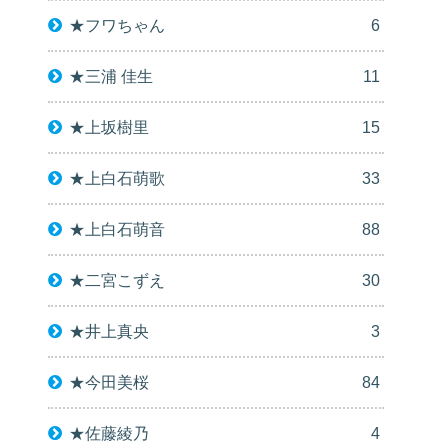
★フワちゃん
6
★三浦 佳生
11
★上坂樹里
15
★上白石萌歌
33
★上白石萌音
88
★二宮こずえ
30
★井上真央
3
★今田美桜
84
★佐藤綾乃
4