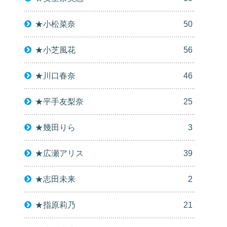
★小松菜奈
50
★小芝風花
56
★川口春奈
46
★平手友梨奈
25
★幾田りら
3
★広瀬アリス
39
★志田未来
2
★指原莉乃
21