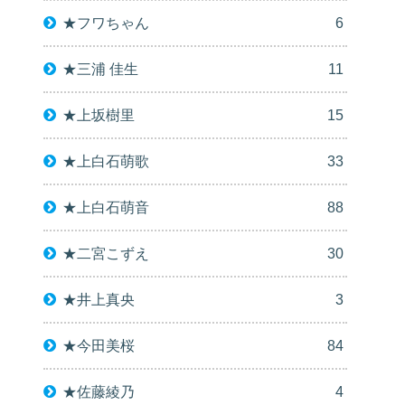
★フワちゃん
6
★三浦 佳生
11
★上坂樹里
15
★上白石萌歌
33
★上白石萌音
88
★二宮こずえ
30
★井上真央
3
★今田美桜
84
★佐藤綾乃
4