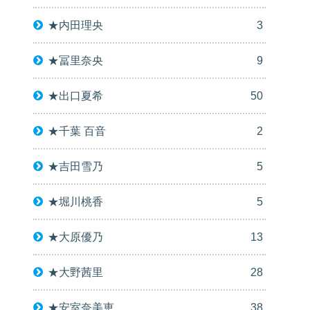
★内田理央
3
★冨里奈央
9
★出口夏希
50
★千葉 百音
2
★吉田雪乃
5
★堀川桃香
5
★大原優乃
13
★大野茜里
28
★安室奈美恵
38