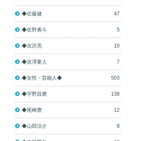
◆佐藤健
47
◆佐野勇斗
5
◆吉沢亮
10
◆吉澤要人
7
◆女性・芸能人◆
503
◆宇野昌磨
138
◆尾崎豊
12
◆山田涼介
8