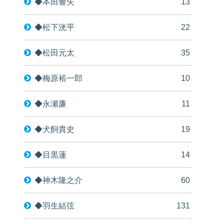
◆本田響矢
13
◆松下洸平
22
◆松田元太
35
◆梅原裕一郎
10
◆永瀬廉
11
◆犬飼貴史
19
◆目黒蓮
14
◆神木隆之介
60
◆羽生結弦
131