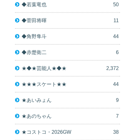
◆若葉竜也
50
◆菅田将暉
11
◆角野隼斗
44
◆赤楚衛二
6
★◆★芸能人★◆★
2,372
★★★スケート★★
44
★あいみょん
9
★あのちゃん
7
★コストコ・2026GW
38