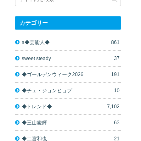
カテゴリー
a◆芸能人◆
861
sweet steady
37
◆ゴールデンウィーク2026
191
◆チェ・ジョンヒョプ
10
◆トレンド◆
7,102
◆三山凌輝
63
◆二宮和也
21