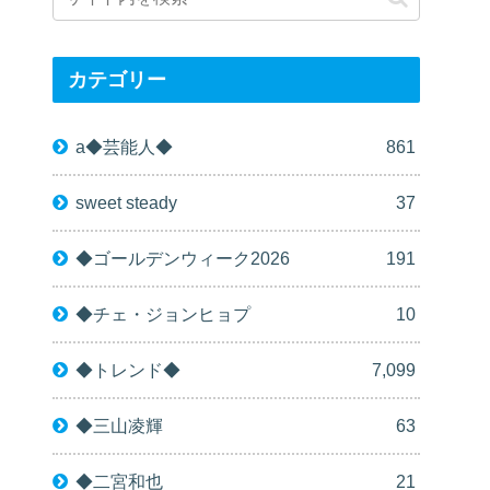
カテゴリー
a◆芸能人◆
861
sweet steady
37
◆ゴールデンウィーク2026
191
◆チェ・ジョンヒョプ
10
◆トレンド◆
7,099
◆三山凌輝
63
◆二宮和也
21