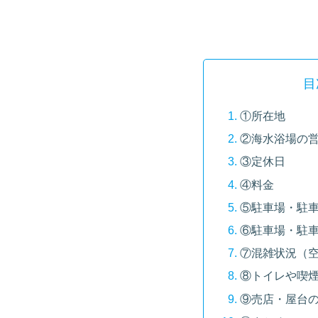
目
①所在地
②海水浴場の
③定休日
④料金
⑤駐車場・駐
⑥駐車場・駐
⑦混雑状況（
⑧トイレや喫
⑨売店・屋台