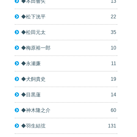
◆本田響矢
13
◆松下洸平
22
◆松田元太
35
◆梅原裕一郎
10
◆永瀬廉
11
◆犬飼貴史
19
◆目黒蓮
14
◆神木隆之介
60
◆羽生結弦
131