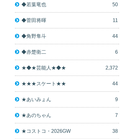
◆若葉竜也
50
◆菅田将暉
11
◆角野隼斗
44
◆赤楚衛二
6
★◆★芸能人★◆★
2,372
★★★スケート★★
44
★あいみょん
9
★あのちゃん
7
★コストコ・2026GW
38