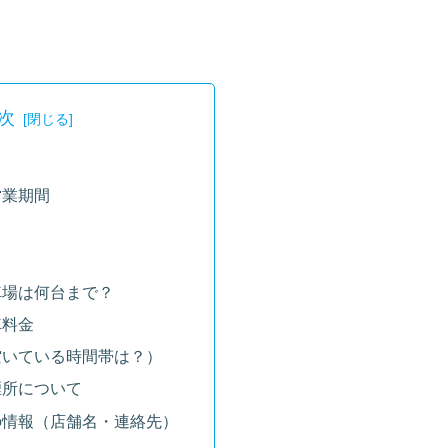
次
営業期間
車場は何台まで？
車料金
空いている時間帯は？）
煙所について
の情報（店舗名・連絡先）