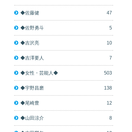
◆佐藤健
47
◆佐野勇斗
5
◆吉沢亮
10
◆吉澤要人
7
◆女性・芸能人◆
503
◆宇野昌磨
138
◆尾崎豊
12
◆山田涼介
8