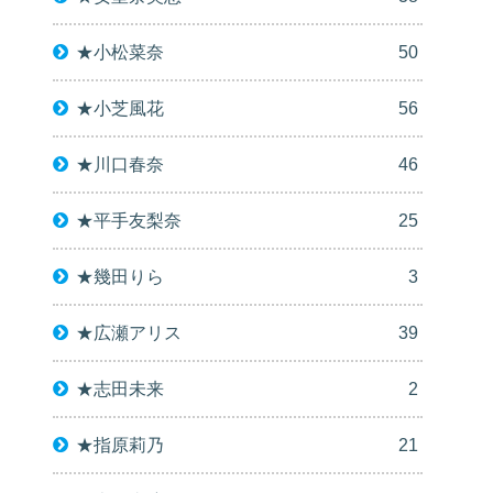
★小松菜奈
50
★小芝風花
56
★川口春奈
46
★平手友梨奈
25
★幾田りら
3
★広瀬アリス
39
★志田未来
2
★指原莉乃
21