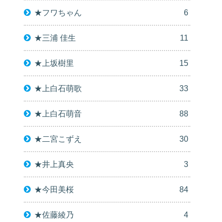
★フワちゃん
6
★三浦 佳生
11
★上坂樹里
15
★上白石萌歌
33
★上白石萌音
88
★二宮こずえ
30
★井上真央
3
★今田美桜
84
★佐藤綾乃
4