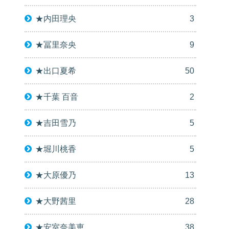
★内田理央
3
★冨里奈央
9
★出口夏希
50
★千葉 百音
2
★吉田雪乃
5
★堀川桃香
5
★大原優乃
13
★大野茜里
28
★安室奈美恵
38