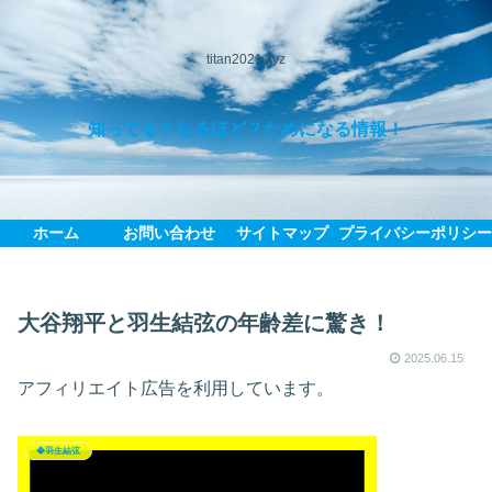
titan2021.xyz
知ってる？なるほど？ためになる情報！
ホーム
お問い合わせ
サイトマップ
プライバシーポリシ
大谷翔平と羽生結弦の年齢差に驚き！
2025.06.15
アフィリエイト広告を利用しています。
◆羽生結弦