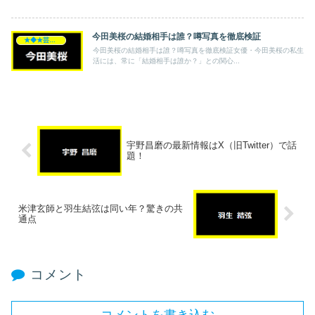
今田美桜の結婚相手は誰？噂写真を徹底検証
★◆★芸能人★◆★
今田美桜の結婚相手は誰？噂写真を徹底検証女優・今田美桜の私生
活には、常に「結婚相手は誰か？」との関心...
宇野昌磨の最新情報はX（旧Twitter）で話
題！
米津玄師と羽生結弦は同い年？驚きの共
通点
コメント
コメントを書き込む