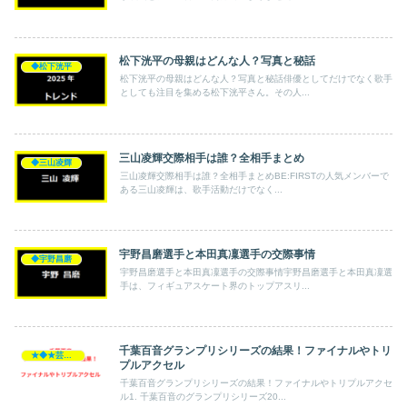
松下洸平の母親はどんな人？写真と秘話
◆松下洸平
松下洸平の母親はどんな人？写真と秘話俳優としてだけでなく歌手
としても注目を集める松下洸平さん。その人...
三山凌輝交際相手は誰？全相手まとめ
◆三山凌輝
三山凌輝交際相手は誰？全相手まとめBE:FIRSTの人気メンバーで
ある三山凌輝は、歌手活動だけでなく...
宇野昌磨選手と本田真凜選手の交際事情
◆宇野昌磨
宇野昌磨選手と本田真凜選手の交際事情宇野昌磨選手と本田真凜選
手は、フィギュアスケート界のトップアスリ...
千葉百音グランプリシリーズの結果！ファイナルやトリ
★◆★芸能人★◆★
プルアクセル
千葉百音グランプリシリーズの結果！ファイナルやトリプルアクセ
ル1. 千葉百音のグランプリシリーズ20...