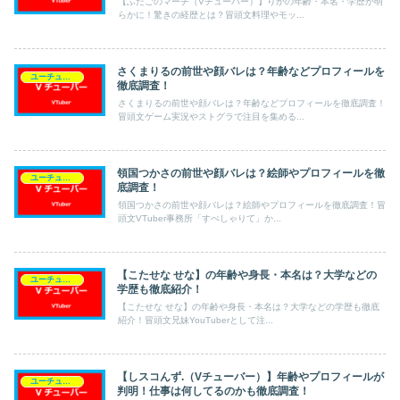
【ふたごのマーチ（Vチューバー）】りかの年齢・本名・学歴が明
らかに！驚きの経歴とは？冒頭文料理やモッ...
さくまりるの前世や顔バレは？年齢などプロフィールを
ユーチューバー（Vチューバー）
徹底調査！
さくまりるの前世や顔バレは？年齢などプロフィールを徹底調査！
冒頭文ゲーム実況やストグラで注目を集める...
領国つかさの前世や顔バレは？絵師やプロフィールを徹
ユーチューバー（Vチューバー）
底調査！
領国つかさの前世や顔バレは？絵師やプロフィールを徹底調査！冒
頭文VTuber事務所「すぺしゃりて」か...
【こたせな せな】の年齢や身長・本名は？大学などの
ユーチューバー（Vチューバー）
学歴も徹底紹介！
【こたせな せな】の年齢や身長・本名は？大学などの学歴も徹底
紹介！冒頭文兄妹YouTuberとして注...
【しスコんず.（Vチューバー）】年齢やプロフィールが
ユーチューバー（Vチューバー）
判明！仕事は何してるのかも徹底調査！