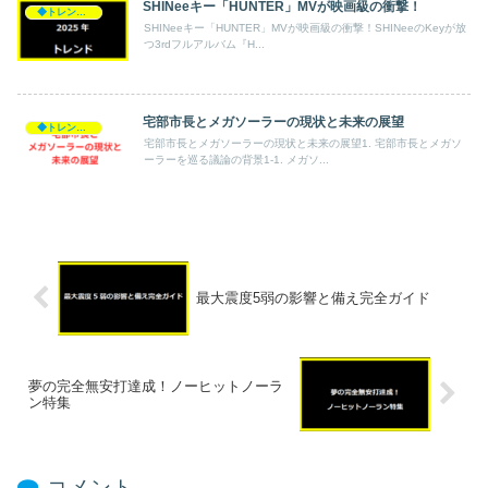
SHINeeキー「HUNTER」MVが映画級の衝撃！
◆トレンド◆
SHINeeキー「HUNTER」MVが映画級の衝撃！SHINeeのKeyが放
つ3rdフルアルバム『H...
宅部市長とメガソーラーの現状と未来の展望
◆トレンド◆
宅部市長とメガソーラーの現状と未来の展望1. 宅部市長とメガソ
ーラーを巡る議論の背景1-1. メガソ...
最大震度5弱の影響と備え完全ガイド
夢の完全無安打達成！ノーヒットノーラ
ン特集
コメント