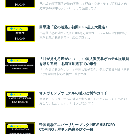
乃木坂46賀喜遥香が涙の卒業へ！理由・今後・ライブ詳細まとめ
乃木坂46の中心メンバーとして活躍してき...
目黒蓮「恋の迷路」初回8.0%超え大躍進！
◆トレンド◆
目黒蓮「恋の迷路」初回8.0%超え大躍進！Snow Manの目黒蓮が
主演を務める新ドラマ「恋の迷路」...
「川が見える席がいい！」中国人観光客がホテル従業員
◆トレンド◆
を殴り逮捕 – 北海道釧路市での事件
「川が見える席がいい！」中国人観光客がホテル従業員を殴り逮捕
- 北海道釧路市での事件1. 事件の概...
オメガモンプラモデルの魅力と制作ガイド
◆トレンド◆
オメガモンプラモデルの魅力と制作ガイドなどを詳しくまとめて紹
介したいと思います。1. オメガモンプラ...
帝国劇場アニバーサリーブック NEW HISTORY
◆トレンド◆
COMING：歴史と未来を紡ぐ一冊