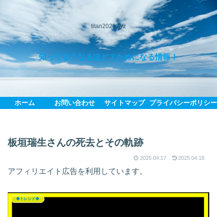
titan2021.xyz
知ってる？なるほど？ためになる情報！
ホーム
お問い合わせ
サイトマップ
プライバシーポリシ
板垣瑞生さんの死去とその軌跡
2025.04.17
2025.04.18
アフィリエイト広告を利用しています。
◆トレンド◆