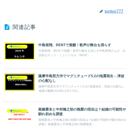
toriton777
関連記事
中島裕翔、RENTで覚醒！歌声が舞台を揺らす
◆トレンド◆
中島裕翔、RENTで覚醒！歌声が舞台を揺らす中島裕翔さんが、伝
説的なロック・ミュージカル『RENT』...
薩摩半島西方沖でマグニチュード5.2の地震発生 – 津波
◆トレンド◆
の心配なし
薩摩半島西方沖でマグニチュード5.2の地震発生 - 津波の心配なし
地震の概要2024年12月17日1...
能條愛未と中村橋之助の熱愛の現在は？結婚の可能性や
◆トレンド◆
馴れ初めを調査
能條愛未と中村橋之助の熱愛の現在は？結婚の可能性や馴れ初めを
調査1. 能條愛未と中村橋之助の熱愛報道...