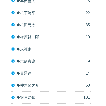
◆本田響矢
13
◆松下洸平
22
◆松田元太
35
◆梅原裕一郎
10
◆永瀬廉
11
◆犬飼貴史
19
◆目黒蓮
14
◆神木隆之介
60
◆羽生結弦
131