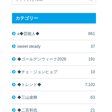
カテゴリー
a◆芸能人◆
861
sweet steady
37
◆ゴールデンウィーク2026
191
◆チェ・ジョンヒョプ
10
◆トレンド◆
7,102
◆三山凌輝
63
◆二宮和也
21