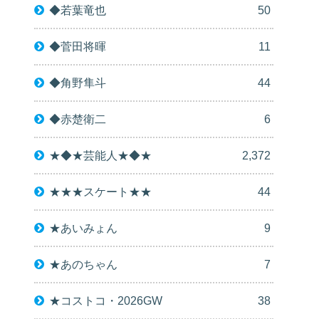
◆若葉竜也
50
◆菅田将暉
11
◆角野隼斗
44
◆赤楚衛二
6
★◆★芸能人★◆★
2,372
★★★スケート★★
44
★あいみょん
9
★あのちゃん
7
★コストコ・2026GW
38