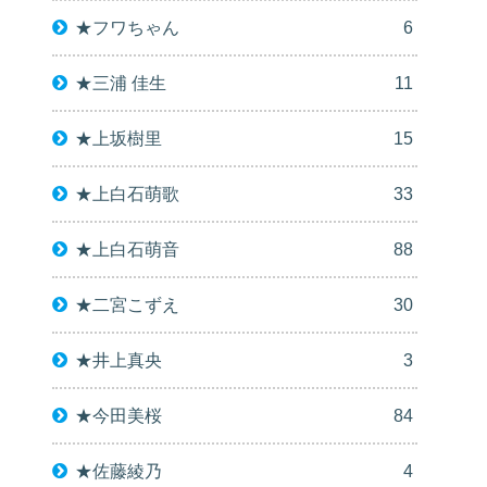
★フワちゃん
6
★三浦 佳生
11
★上坂樹里
15
★上白石萌歌
33
★上白石萌音
88
★二宮こずえ
30
★井上真央
3
★今田美桜
84
★佐藤綾乃
4