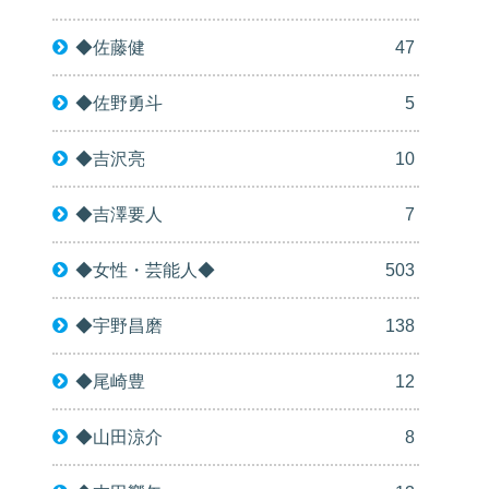
◆佐藤健
47
◆佐野勇斗
5
◆吉沢亮
10
◆吉澤要人
7
◆女性・芸能人◆
503
◆宇野昌磨
138
◆尾崎豊
12
◆山田涼介
8