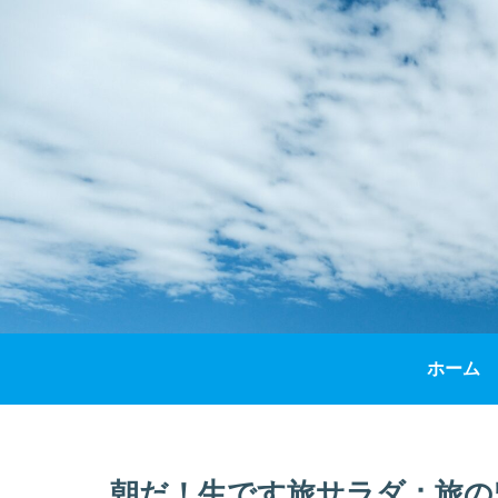
ホーム
朝だ！生です旅サラダ：旅の