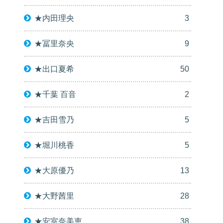
★内田理央
3
★冨里奈央
9
★出口夏希
50
★千葉 百音
2
★吉田雪乃
5
★堀川桃香
5
★大原優乃
13
★大野茜里
28
★安室奈美恵
38