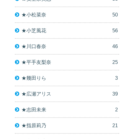
★小松菜奈
50
★小芝風花
56
★川口春奈
46
★平手友梨奈
25
★幾田りら
3
★広瀬アリス
39
★志田未来
2
★指原莉乃
21