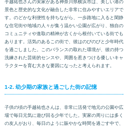
手越祐也さんの実家がある神奈川県横浜市は、美しい港の
景色と歴史的な文化が融合した非常に住みやすいエリアで
す。のどかな利便性を持ちながら、一歩路地に入ると閑静
な住宅街や地域の人々が集う温かい公園が広がり、独自の
コミュニティや進取の精神が古くから根付いている街でも
あります。活気のあるこの街で、彼はのびのびと少年時代
を過ごしました。このバランスの取れた環境が、彼の持つ
洗練された芸術的センスや、周囲を惹きつける優しいキャ
ラクターを育む大きな要因になったと考えられます。
1-2. 幼少期の家族と過ごした街の記憶
子供の頃の手越祐也さんは、非常に活発で地元の公園や広
場で毎日元気に遊び回る少年でした。実家の周りには多く
の友人がおり、毎日のように賑やかな時間を過ごす中で、