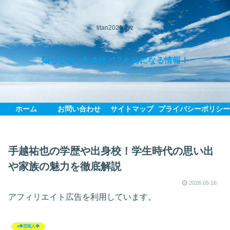
titan2021.xyz
知ってる？なるほど？ためになる情報！
ホーム
お問い合わせ
サイトマップ
プライバシーポリシ
手越祐也の学歴や出身校！学生時代の思い出
や家族の魅力を徹底解説
2026.05.16
アフィリエイト広告を利用しています。
a◆芸能人◆