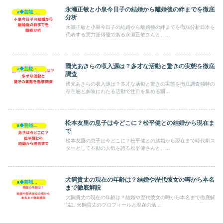
永瀬正敏と小泉今日子の結婚から離婚後の絆までを徹底
a◆芸能人◆
分析
永瀬正敏と小泉今日子の結婚から離婚後の絆までを徹底分析日本を
代表する実力派俳優である永瀬正敏さんと、...
國光あきらの収入源は？多才な活動と驚きの実態を徹底
a◆芸能人◆
調査
國光あきらの収入源は？多才な活動と驚きの実態を徹底調査独特の
存在感と多岐にわたる活動で注目を集める國...
松本友里の息子は今どこに？松平健との結婚から現在ま
a◆芸能人◆
で
松本友里の息子は今どこに？松平健との結婚から現在まで時代劇ス
ターとして不動の人気を誇る松平健さんと、...
犬飼貴丈の現在の年齢は？結婚や歴代彼女の噂から本名
a◆芸能人◆
まで徹底解説
犬飼貴丈の現在の年齢は？結婚や歴代彼女の噂から本名まで徹底解
説1. 犬飼貴丈のプロフィールと現在の活...