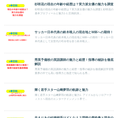
杉咲花の現在の年齢や経歴は？実力派女優の魅力を調査
a◆芸能人◆
杉咲花の現在の年齢や経歴は？実力派女優の魅力を調査1.杉咲花の
基本プロフィールと魅力1-1.圧倒的演...
サッカー日本代表の鈴木唯人の現在地とW杯への期待！
a◆芸能人◆
サッカー日本代表の鈴木唯人の現在地とW杯への期待！サッカー日
本代表として次世代の司令塔を担う鈴木唯人...
秀英予備校の英語講師の魅力と経歴！指導の秘訣を徹底
a◆芸能人◆
解説
秀英予備校の英語講師の魅力と経歴！指導の秘訣を徹底解説学習塾
業界の中でも高い指導力と熱意で知られる秀...
輝く若手スター山﨑夢羽の軌跡と魅力
a◆芸能人◆
輝く若手スター山﨑夢羽の軌跡と魅力1. アイドルからソロアーテ
ィストへ現在のエンターテインメント界で...
谷まりあの結婚相手はどんな人？理想の男性像と現在の