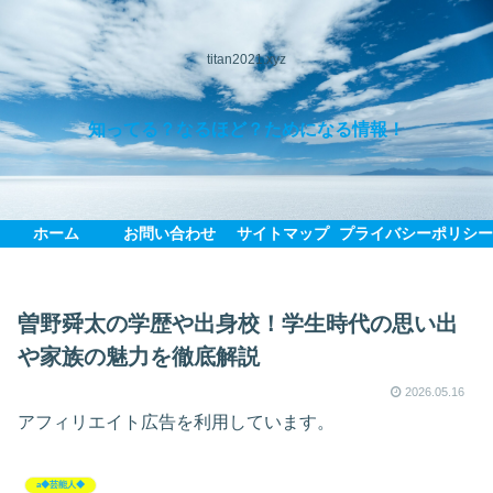
titan2021.xyz
知ってる？なるほど？ためになる情報！
ホーム
お問い合わせ
サイトマップ
プライバシーポリシ
曽野舜太の学歴や出身校！学生時代の思い出
や家族の魅力を徹底解説
2026.05.16
アフィリエイト広告を利用しています。
a◆芸能人◆