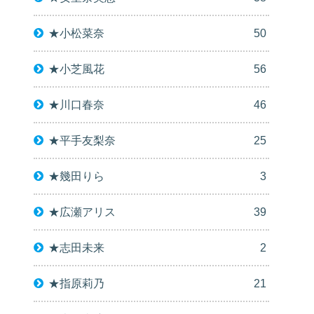
★小松菜奈
50
★小芝風花
56
★川口春奈
46
★平手友梨奈
25
★幾田りら
3
★広瀬アリス
39
★志田未来
2
★指原莉乃
21