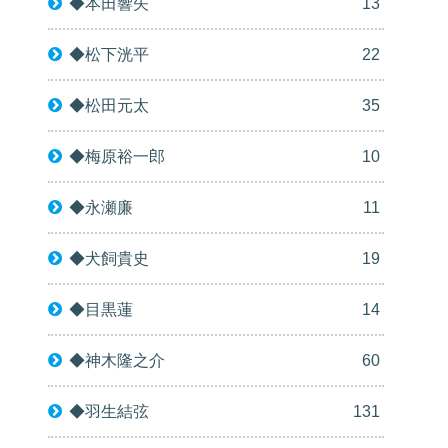
◆本田響矢
13
◆松下洸平
22
◆松田元太
35
◆梅原裕一郎
10
◆永瀬廉
11
◆犬飼貴史
19
◆目黒蓮
14
◆神木隆之介
60
◆羽生結弦
131