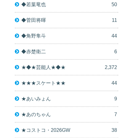
◆若葉竜也
50
◆菅田将暉
11
◆角野隼斗
44
◆赤楚衛二
6
★◆★芸能人★◆★
2,372
★★★スケート★★
44
★あいみょん
9
★あのちゃん
7
★コストコ・2026GW
38