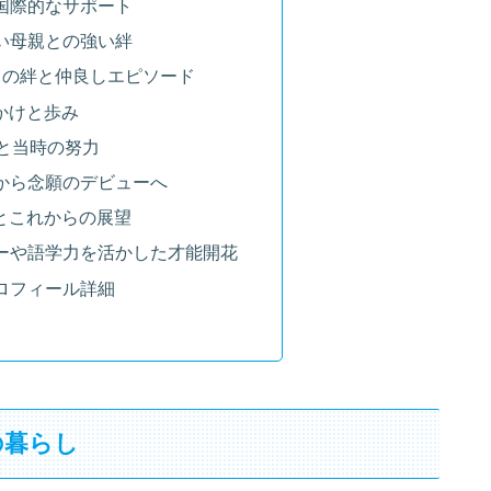
えと国際的なサポート
面白い母親との強い絆
の弟との絆と仲良しエピソード
っかけと歩み
入所と当時の努力
結成から念願のデビューへ
躍とこれからの展望
ーターや語学力を活かした才能開花
プロフィール詳細
の暮らし