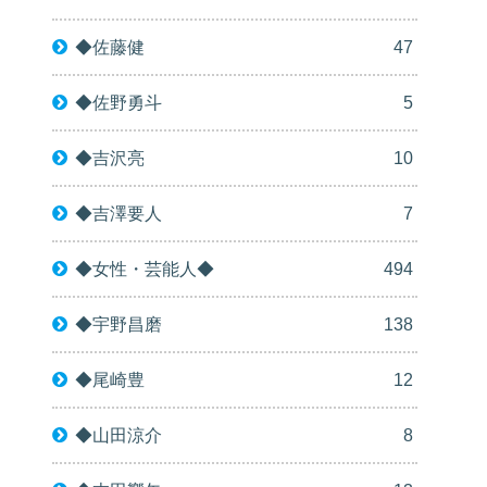
◆佐藤健
47
◆佐野勇斗
5
◆吉沢亮
10
◆吉澤要人
7
◆女性・芸能人◆
494
◆宇野昌磨
138
◆尾崎豊
12
◆山田涼介
8