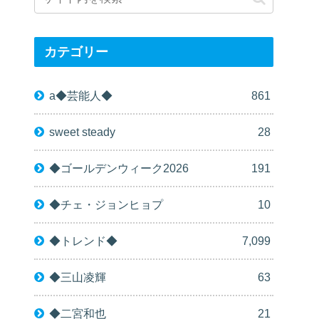
カテゴリー
a◆芸能人◆
861
sweet steady
28
◆ゴールデンウィーク2026
191
◆チェ・ジョンヒョプ
10
◆トレンド◆
7,099
◆三山凌輝
63
◆二宮和也
21