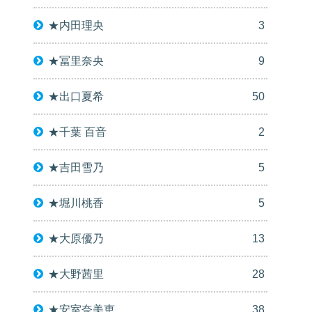
★内田理央
3
★冨里奈央
9
★出口夏希
50
★千葉 百音
2
★吉田雪乃
5
★堀川桃香
5
★大原優乃
13
★大野茜里
28
★安室奈美恵
38