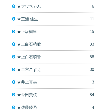
★フワちゃん
6
★三浦 佳生
11
★上坂樹里
15
★上白石萌歌
33
★上白石萌音
88
★二宮こずえ
30
★井上真央
3
★今田美桜
84
★佐藤綾乃
4