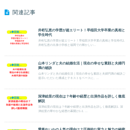
関連記事
井桁弘恵の学歴が超エリート！早稲田大学卒業の真相と
a◆芸能人◆
学生時代
井桁弘恵の学歴が超エリート！早稲田大学卒業の真相と学生時代1.
井桁弘恵の出身小学校と福岡での輝かしい...
山本リンダと夫の結婚生活｜現在の幸せな素顔と夫婦円
a◆芸能人◆
満の秘訣
山本リンダと夫の結婚生活｜現在の幸せな素顔と夫婦円満の秘訣ご
提示いただいた構成とテキストをベースに、...
深津絵里の現在は？年齢や経歴と出演作品を詳しく徹底
a◆芸能人◆
解説
深津絵里の現在は？年齢や経歴と出演作品を詳しく徹底解説1. 深
津絵里の華やかな経歴の幕開け1-1. ...
愛希れいかの人気の理由は？圧倒的な実力と魅力の秘密