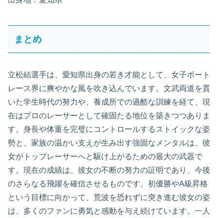
まとめ
立松結選手は、愛知県出身の若き才能として、女子ボート
レース界に爽やかな風を吹き込んでいます。文武両道を貫
いた学生時代の努力や、養成所での過酷な訓練を経て、現
在はプロのレーサーとして確固たる地位を築きつつありま
す。身長や体重を完璧にコントロールするストイックな姿
勢と、家族の温かい支えが生み出す強固なメンタルは、彼
女がトップレーサーへと駆け上がるための最大の武器で
す。現在の成績は、彼女の不断の努力の証明であり、今後
のさらなる飛躍を確信させるものです。初優勝やA級昇格
という目標に向かって、荒波を恐れずに突き進む彼女の姿
は、多くのファンに勇気と感動を与え続けています。一人