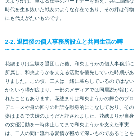
央ようかは、単なる仕事のパートナーを超え、共に過酷な
時代を生き抜いた戦友のような存在であり、その絆は何物
にも代えがたいものです。
2-2. 退団後の個人事務所設立と共同生活の噂
花總まりは宝塚を退団した後、和央ようかの個人事務所に
所属し、和央ようかを支える活動を優先していた時期があ
りました。この頃、二人は一緒に暮らしているのではない
かという噂が広まり、一部のメディアでは同居説が報じら
れたこともあります。花總まりは和央ようかの舞台のプロ
デュースや身の回りの世話を献身的にこなしており、その
姿はまるで夫婦のようだと評されました。花總まりが自身
の女優活動を一時休止してまで和央ようかを支えた事実
は、二人の間に流れる愛情が極めて深いものであることを