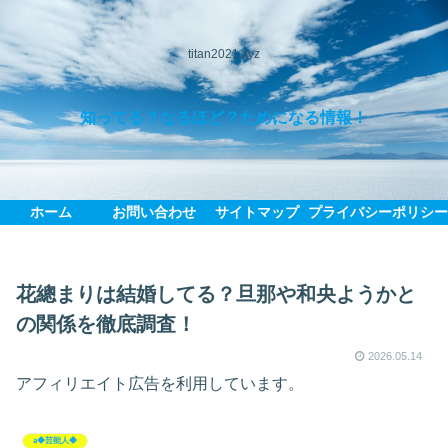
titan2021.xyz
知ってる？なるほど？ためになる情報！
ホーム
お問い合わせ
サイトマップ
プライバシーポリシ
花總まりは結婚してる？旦那や和央ようかと
の関係を徹底調査！
2026.05.14
アフィリエイト広告を利用しています。
a◆芸能人◆