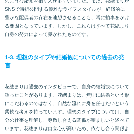
のような錯覚を抱く人が多くいました。また、花總まりが
SNSで時折公開する優雅なライフスタイルが、経済的に
豊かな配偶者の存在を連想させることも、噂に拍車をかけ
る要因となっています。しかし、これらはすべて花總まり
自身の努力によって築かれたものです。
1-3. 理想のタイプや結婚観についての過去の発
言
花總まりは過去のインタビューで、自身の結婚観について
語ったことがあります。花總まりは、無理に結婚という形
にこだわるのではなく、自然な流れに身を任せたいという
柔軟な考えを持っています。理想のタイプについては、自
分の仕事を理解し、尊敬し合える関係が望ましいと述べて
います。花總まりは自立心が高いため、依存し合う関係よ