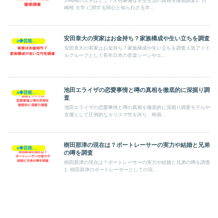
川崎桜の大学はどこ？才色兼備な学生生活の真相を徹底調査1. 川
崎桜 大学 に関する関心と知られざる学...
安田章大の実家はお金持ち？家族構成や生い立ちを調査
a◆芸能人◆
安田章大の実家はお金持ち？家族構成や生い立ちを調査人気アイド
ルグループとして長年日本の音楽シーンやエ...
池田エライザの恋愛事情と噂の真相を徹底的に深掘り調
a◆芸能人◆
査
池田エライザの恋愛事情と噂の真相を徹底的に深掘り調査モデルや
女優として圧倒的なカリスマ性を誇り、映画...
樹田那津の現在は？ボートレーサーの実力や結婚と兄弟
a◆芸能人◆
の噂を調査
樹田那津の現在は？ボートレーサーの実力や結婚と兄弟の噂を調査
1. 樹田那津のボートレーサーとしての現...