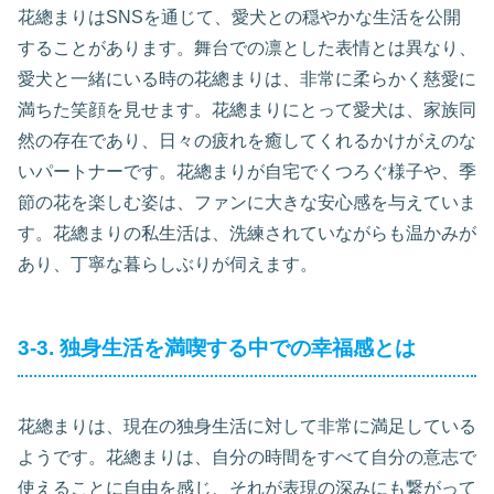
花總まりはSNSを通じて、愛犬との穏やかな生活を公開
することがあります。舞台での凛とした表情とは異なり、
愛犬と一緒にいる時の花總まりは、非常に柔らかく慈愛に
満ちた笑顔を見せます。花總まりにとって愛犬は、家族同
然の存在であり、日々の疲れを癒してくれるかけがえのな
いパートナーです。花總まりが自宅でくつろぐ様子や、季
節の花を楽しむ姿は、ファンに大きな安心感を与えていま
す。花總まりの私生活は、洗練されていながらも温かみが
あり、丁寧な暮らしぶりが伺えます。
3-3. 独身生活を満喫する中での幸福感とは
花總まりは、現在の独身生活に対して非常に満足している
ようです。花總まりは、自分の時間をすべて自分の意志で
使えることに自由を感じ、それが表現の深みにも繋がって