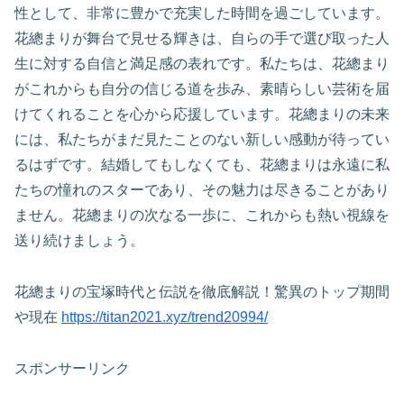
性として、非常に豊かで充実した時間を過ごしています。
花總まりが舞台で見せる輝きは、自らの手で選び取った人
生に対する自信と満足感の表れです。私たちは、花總まり
がこれからも自分の信じる道を歩み、素晴らしい芸術を届
けてくれることを心から応援しています。花總まりの未来
には、私たちがまだ見たことのない新しい感動が待ってい
るはずです。結婚してもしなくても、花總まりは永遠に私
たちの憧れのスターであり、その魅力は尽きることがあり
ません。花總まりの次なる一歩に、これからも熱い視線を
送り続けましょう。
花總まりの宝塚時代と伝説を徹底解説！驚異のトップ期間
や現在
https://titan2021.xyz/trend20994/
スポンサーリンク