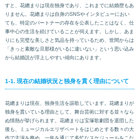
すと、花總まりは現在独身であり、これまでに結婚歴もあ
りません。花總まりは自身のSNSやインタビューにおい
ても、特定のパートナーの存在を公表したことはなく、仕
事中心の生活を続けていることが伺えます。しかし、あま
りにも完璧な美しさと気品を持っているため、世間からは
「きっと素敵な旦那様がいるに違いない」という思い込み
から結婚説が浮上しやすい傾向にあります。
1-1. 現在の結婚状況と独身を貫く理由について
花總まりは現在、独身生活を謳歌しています。花總まりが
独身を貫いている理由として、舞台芸術に対する並々なら
ぬ情熱が挙げられます。花總まりは宝塚歌劇団を退団した
後も、ミュージカルエリザベートをはじめとする数々の大
作で主演を務め、一年を通じて多忙なスケジュールをこな