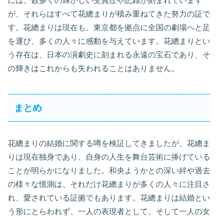
には、数多くの輝かしい受賞歴や記録が刻まれています
が、それらはすべて花總まりが積み重ねてきた努力の証で
す。花總まりは現在も、東京都を拠点に全国の劇場へと足
を運び、多くの人々に感動を与えています。花總まりとい
う存在は、日本の演劇史に刻まれる永遠の宝石であり、そ
の輝きはこれからも失われることはありません。
まとめ
花總まりの結婚に関する噂を検証してきましたが、花總ま
りは現在独身であり、自身の人生を舞台芸術に捧げている
ことが明らかになりました。和央ようかとの深い絆や過去
の様々な憶測は、それだけ花總まりが多くの人々に注目さ
れ、愛されている証拠でもあります。花總まりは結婚とい
う形にとらわれず、一人の表現者として、そして一人の女