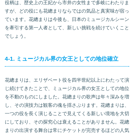
役柄は、歴史上の王妃から市井の女性まで多岐にわたりま
すが、どの役にも花總まりならではの気品と真実味が宿っ
ています。花總まりは今後も、日本のミュージカルシーン
を牽引する第一人者として、新しい挑戦を続けていくこと
でしょう。
4-1. ミュージカル界の女王としての地位確立
花總まりは、エリザベート役を四半世紀以上にわたって演
じ続けてきたことで、ミュージカル界の女王としての地位
を不動のものにしました。花總まりの歌声は年々深みを増
し、その演技力は観客の魂を揺さぶります。花總まりは、
一つの役を長く演じることで見えてくる新しい境地を大切
にしており、その探究心は衰えることがありません。花總
まりの出演する舞台は常にチケットが完売するほどの人気