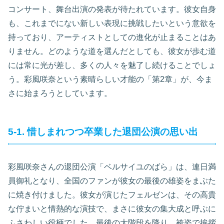
コンサート、舞台出演の発表が待たれています。彼女自身
も、これまでにない新しい表現に挑戦したいという意欲を
持っており、アーティストとしての進化が止まることはあ
りません。どのような道を選んだとしても、彼女が歩む道
には常に光が差し、多くの人々を魅了し続けることでしょ
う。彩風咲奈という素晴らしい才能の「第2章」が、今ま
さに始まろうとしています。
5-1. 惜しまれつつ卒業した退団公演の思い出
彩風咲奈さんの退団公演「ベルサイユのばら」は、連日満
員御礼となり、全国のファンが彼女の最後の雄姿をまぶた
に焼き付けました。彼女が演じたフェルゼンは、その高貴
な佇まいと情熱的な演技で、まさに彼女の集大成と呼ぶに
ふさわしい役柄でした。最後の大階段を降り、袴姿で挨拶