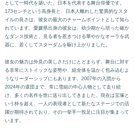
として一時代を築いた、日本を代表する舞台俳優です。
173センチという高身長と、日本人離れした驚異的なスタ
イルの良さは、彼女の最大のチャームポイントとして知ら
れています。愛媛県出身の彼女は、幼少期から培った確か
なダンス技術と、見る者を惹きつける華やかなオーラを武
器に、若くしてスターダムを駆け上がりました。
彼女の魅力は外見の美しさだけにとどまらず、舞台に対す
る非常にストイックな姿勢や、組全体を温かく包み込むよ
うなリーダーシップにもあります。2007年の入団から
2024年の退団まで、常に雪組の中心人物として走り続
け、多くの名作を世に送り出してきました。現在は宝塚と
いう枠を超え、一人の表現者として新たなステージでの活
躍が期待されており、その一挙手一投足に注目が集まって
います。