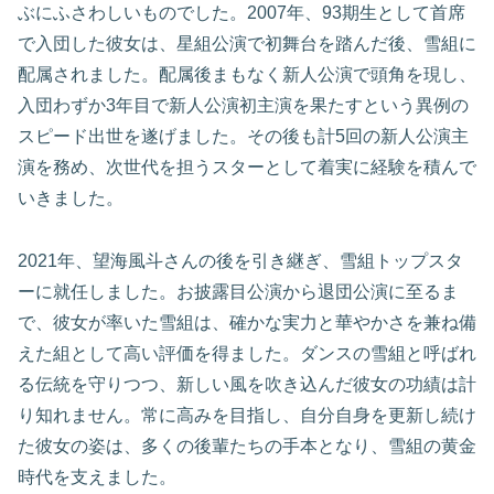
ぶにふさわしいものでした。2007年、93期生として首席
で入団した彼女は、星組公演で初舞台を踏んだ後、雪組に
配属されました。配属後まもなく新人公演で頭角を現し、
入団わずか3年目で新人公演初主演を果たすという異例の
スピード出世を遂げました。その後も計5回の新人公演主
演を務め、次世代を担うスターとして着実に経験を積んで
いきました。
2021年、望海風斗さんの後を引き継ぎ、雪組トップスタ
ーに就任しました。お披露目公演から退団公演に至るま
で、彼女が率いた雪組は、確かな実力と華やかさを兼ね備
えた組として高い評価を得ました。ダンスの雪組と呼ばれ
る伝統を守りつつ、新しい風を吹き込んだ彼女の功績は計
り知れません。常に高みを目指し、自分自身を更新し続け
た彼女の姿は、多くの後輩たちの手本となり、雪組の黄金
時代を支えました。