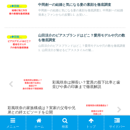
中岡創一の結婚と気になる妻の素顔を徹底調査
a◆芸能人◆
中岡創一の結婚と気になる妻の素顔を徹底調査1. 中岡創一の結婚
発表とファンからの反響1-1. お笑い...
山田涼介のピアスブランドはどこ？愛用モデルや穴の数
a◆芸能人◆
を徹底調査
山田涼介のピアスブランドはどこ？愛用モデルや穴の数を徹底調査
1. 山田涼介が魅せるピアススタイルの魅...
彩風咲奈は脚長い？驚異の股下比率と歯
並びや鼻の印象まで徹底解説
彩風咲奈の家族構成は？実家の父母や兄
弟との絆エピソードを公開
メニュー
ホーム
検索
トップ
サイドバー