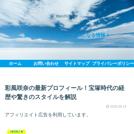
titan2021.xyz
知ってる？なるほど？ためになる情報！
ホーム
お問い合わせ
サイトマップ
プライバシーポリシ
彩風咲奈の最新プロフィール！宝塚時代の経
歴や驚きのスタイルを解説
2026.05.13
アフィリエイト広告を利用しています。
a◆芸能人◆