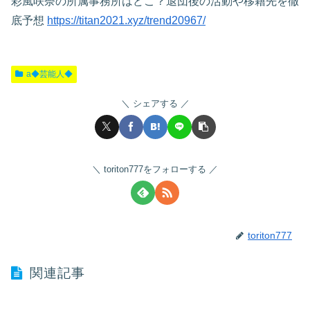
彩風咲奈の所属事務所はどこ？退団後の活動や移籍先を徹
底予想
https://titan2021.xyz/trend20967/
a◆芸能人◆
シェアする
toriton777をフォローする
toriton777
関連記事