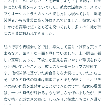
ことなく、常に新しいことを吸収しようとする姿は、組全
体に良い影響を与えていました。彼女の誠実さは、スタッ
フやオーケストラの方々への接し方にも現れており、劇場
関係者からも非常に高く評価されていました。彼女が組子
にかける言葉は短くとも芯を突いており、多くの生徒が彼
女の言葉に救われてきました。
組の行事や親睦会などでは、率先して盛り上げ役を買って
出るなど、気さくな一面も見せていました。上下関係が厳
しい宝塚にあって、下級生が意見を言いやすい環境を作ろ
うと努めていたことも、彼女のリーダーシップの特徴で
す。信頼関係に基づいた舞台作りを大切にしていたからこ
そ、彼女の時代の雪組は非常にまとまりが良く、クオリテ
ィの高い作品を連発することができたのです。彼女の退団
は、一つの時代が終わるような寂しさを伴いましたが、彼
女が植えた誠実さの種は、しっかりと後輩たちに引き継が