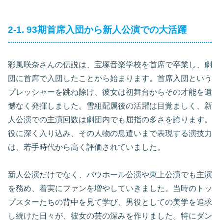
2-1. 93期首席入団から新人公演での大活躍
彩風咲奈さんの伝説は、宝塚音楽学校を首席で卒業し、劇
団に首席で入団したことから始まります。首席入団という
プレッシャーを跳ね除け、彼女は初舞台からその才能を遺
憾なく発揮しました。雪組配属後の活躍は目覚ましく、新
人公演での主演回数は劇団内でも屈指の多さを誇ります。
役に深く入り込み、その人物の息遣いまで表現する演技力
は、若手時代から高く評価されていました。
新人公演だけでなく、バウホール公演や東上公演でも主演
を務め、着実にファンを増やしていきました。当時のトッ
プスターたちの背中を見て学び、男役としての美学を追求
し続けた日々が、彼女の芸の深みを作りました。特にダン