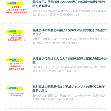
芳根京子の旦那は誰？2026年現在の結婚や熱愛彼氏の
a◆芸能人◆
噂を徹底調査
芳根京子の旦那は誰？2026年現在の結婚や熱愛彼氏の噂を徹底調
査女優として大活躍中の芳根京子さんです...
花總まりの本名と年齢は？宝塚での伝説や驚きの経歴プ
a◆芸能人◆
ロフィール
花總まりの本名と年齢は？宝塚での伝説や驚きの経歴プロフィール
1. 宝塚の女帝と呼ばれた花總まりの驚く...
浅野温子の夫はどんな人？結婚の経緯と家族の秘話を公
a◆芸能人◆
開
浅野温子の夫はどんな人？結婚の経緯と家族の秘話を公開1. 浅野
温子 夫 についての知られざる素顔と歴...
有村架純の熱愛歴代は？平成ジャンプとの噂や2026年
a◆芸能人◆
最新の恋人
有村架純の熱愛歴代は？平成ジャンプとの噂や2026年最新の恋人
1. 有村架純の熱愛歴代を総復習！国民...